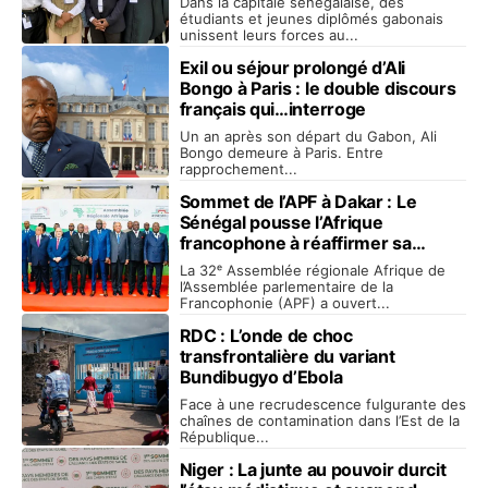
Dans la capitale sénégalaise, des
étudiants et jeunes diplômés gabonais
unissent leurs forces au...
Exil ou séjour prolongé d’Ali
Bongo à Paris : le double discours
français qui…interroge
Un an après son départ du Gabon, Ali
Bongo demeure à Paris. Entre
rapprochement...
Sommet de l’APF à Dakar : Le
Sénégal pousse l’Afrique
francophone à réaffirmer sa
souveraineté
La 32ᵉ Assemblée régionale Afrique de
l’Assemblée parlementaire de la
Francophonie (APF) a ouvert...
RDC : L’onde de choc
transfrontalière du variant
Bundibugyo d’Ebola
Face à une recrudescence fulgurante des
chaînes de contamination dans l’Est de la
République...
Niger : La junte au pouvoir durcit