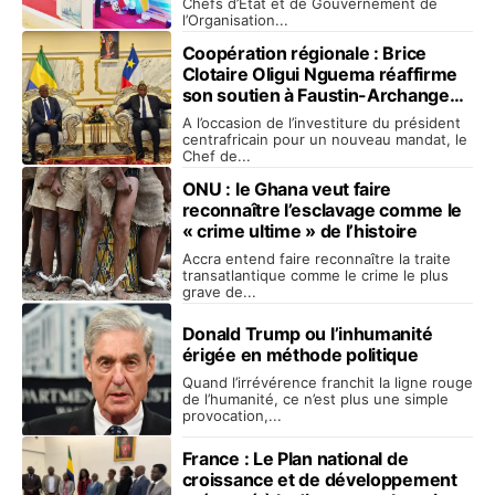
Chefs d’État et de Gouvernement de
l’Organisation...
Coopération régionale : Brice
Clotaire Oligui Nguema réaffirme
son soutien à Faustin-Archange
Touadéra à Bangui
A l’occasion de l’investiture du président
centrafricain pour un nouveau mandat, le
Chef de...
ONU : le Ghana veut faire
reconnaître l’esclavage comme le
« crime ultime » de l’histoire
Accra entend faire reconnaître la traite
transatlantique comme le crime le plus
grave de...
Donald Trump ou l’inhumanité
érigée en méthode politique
Quand l’irrévérence franchit la ligne rouge
de l’humanité, ce n’est plus une simple
provocation,...
France : Le Plan national de
croissance et de développement