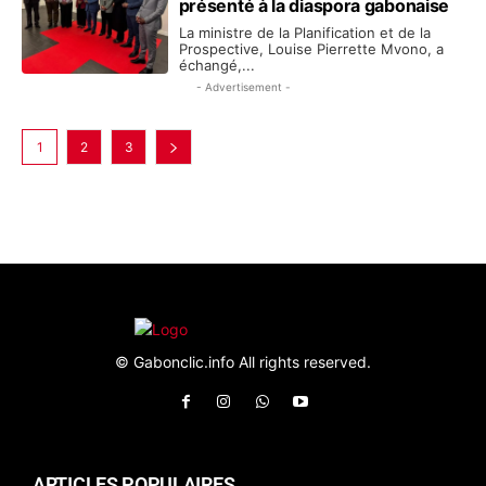
présenté à la diaspora gabonaise
La ministre de la Planification et de la
Prospective, Louise Pierrette Mvono, a
échangé,...
- Advertisement -
1
2
3
© Gabonclic.info All rights reserved.
ARTICLES POPULAIRES