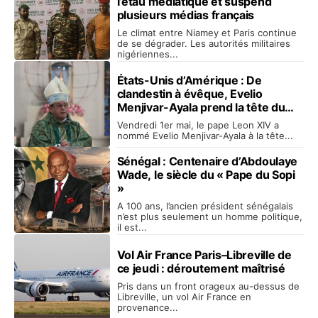
l’étau médiatique et suspend
plusieurs médias français
Le climat entre Niamey et Paris continue
de se dégrader. Les autorités militaires
nigériennes...
États-Unis d’Amérique : De
clandestin à évêque, Evelio
Menjivar-Ayala prend la tête du
diocèse de Wheeling-Charleston
Vendredi 1er mai, le pape Leon XIV a
nommé Evelio Menjivar-Ayala à la tête...
Sénégal : Centenaire d’Abdoulaye
Wade, le siècle du « Pape du Sopi
»
A 100 ans, l’ancien président sénégalais
n’est plus seulement un homme politique,
il est...
Vol Air France Paris–Libreville de
ce jeudi : déroutement maîtrisé
Pris dans un front orageux au-dessus de
Libreville, un vol Air France en
provenance...