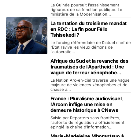
administrations africaines
La Guinée poursuit l'assainissement
rigoureux de sa fonction publique. Le
ministère de la Modernisation...
La tentation du troisième mandat
en RDC : La fin pour Félix
Tshisekedi ?
Le forcing référendaire de l’actuel chef de
l’Etat ravive les vieux démons de
l'autocratie...
Afrique du Sud et la revanche des
traumatisés de l’Apartheid : Une
vague de terreur xénophobe
inexplicable !
La Nation Arc-en-ciel traverse une vague
majeure de violences xénophobes et de
chasse à...
France : Pluralisme audiovisuel,
l’Arcom inflige une mise en
demeure historique à CNews
Saisie par Reporters sans frontières,
l'autorité de régulation a officiellement
épinglé la chaîne d'information...
Marie-Madeleine Mborantsuo à