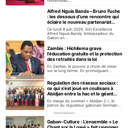
ressemblait,...
Alfred Nguia Banda – Bruno Fuchs
: les dessous d’une rencontre qui
éclaire le nouveau partenariat
entre le Gabon et la France
Ce lundi 8 juin 2026, Son Excellence
Alfred Nguia Banda, Ambassadeur du
Gabon en...
Zambie : Hichilema grave
l’éducation gratuite et la protection
des retraités dans la loi
En Zambie, le pouvoir a choisi de miser
sur le long terme. En promulguant...
Régulation des réseaux sociaux :
ce qui s’est joué en coulisses à
Abidjan entre la hac et le géant
Meta
En marge du sommet « Abidjan 2 », le
patron du régulateur gabonais Germain...
- Advertisement -
Gabon-Culture : L’ensemble « Le
Chant sur la Lowé » fait rayonner