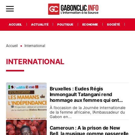
ACCUEIL
ACTUALITÉ
POLITIQUE
ECONOMIE
SOCIÉTÉ
INT
Accueil
International
INTERNATIONAL
Bruxelles : Eudes Régis
Immongault Tatangani rend
hommage aux femmes qui ont
écrit l’histoire des indépendances
À l’occasion de la Journée internationale
de la femme africaine, l’Ambassadeur du
Gabon en...
Cameroun : A la prison de New
Bell, la musique comme passerelle