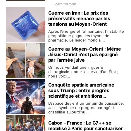
- Advertisement -
Guerre en Iran : Le prix des
préservatifs menacé par les
tensions au Moyen-Orient
Après l’énergie et l’alimentaire, l’instabilité
géopolitique gagne les rayons de
pharmacie. Le leader mondial...
Guerre au Moyen-Orient : Même
Jésus-Christ n’est pas épargné
par l’armée juive
On nous vendait une « guerre
chirurgicale » pour la survie d'un État ;
nous voici...
Conquête spatiale américaine
sous Trump : entre progrès
scientifique et ambitions
hégémoniques inquiétantes
L’espace devient un terrain de puissance.
Jadis symbole de progrès partagé, il
cristallise aujourd’hui...
Gabon – France : Le G7++ se
mobilise à Paris pour sanctuariser