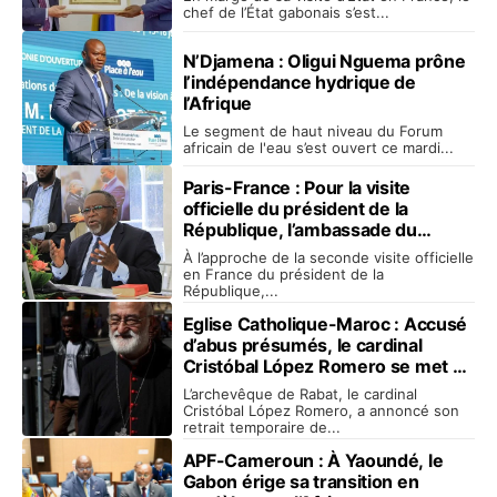
chef de l’État gabonais s’est...
N’Djamena : Oligui Nguema prône
l’indépendance hydrique de
l’Afrique
Le segment de haut niveau du Forum
africain de l'eau s’est ouvert ce mardi...
Paris-France : Pour la visite
officielle du président de la
République, l’ambassade du
Gabon en France sonne le rappel
À l’approche de la seconde visite officielle
des troupes
en France du président de la
République,...
Eglise Catholique-Maroc : Accusé
d’abus présumés, le cardinal
Cristóbal López Romero se met en
retrait
L’archevêque de Rabat, le cardinal
Cristóbal López Romero, a annoncé son
retrait temporaire de...
APF-Cameroun : À Yaoundé, le
Gabon érige sa transition en