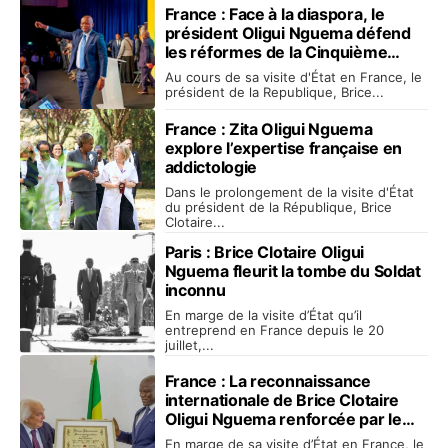
France : Face à la diaspora, le
président Oligui Nguema défend
les réformes de la Cinquième
République gabonaise
Au cours de sa visite d'État en France, le
président de la Republique, Brice...
France : Zita Oligui Nguema
explore l’expertise française en
addictologie
Dans le prolongement de la visite d'État
du président de la République, Brice
Clotaire...
Paris : Brice Clotaire Oligui
Nguema fleurit la tombe du Soldat
inconnu
En marge de la visite d’État qu’il
entreprend en France depuis le 20
juillet,...
France : La reconnaissance
internationale de Brice Clotaire
Oligui Nguema renforcée par le
Prix du Courage Politique
En marge de sa visite d’État en France, le