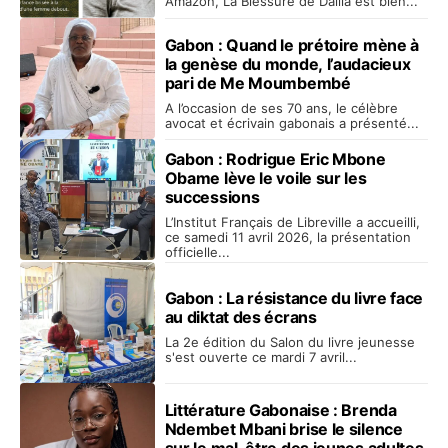
Amazon, La Blessure de Dallia est bien...
Gabon : Quand le prétoire mène à
la genèse du monde, l’audacieux
pari de Me Moumbembé
A l’occasion de ses 70 ans, le célèbre
avocat et écrivain gabonais a présenté...
Gabon : Rodrigue Eric Mbone
Obame lève le voile sur les
successions
L’Institut Français de Libreville a accueilli,
ce samedi 11 avril 2026, la présentation
officielle...
Gabon : La résistance du livre face
au diktat des écrans
La 2e édition du Salon du livre jeunesse
s'est ouverte ce mardi 7 avril...
Littérature Gabonaise : Brenda
Ndembet Mbani brise le silence
sur le mal-être des jeunes adultes