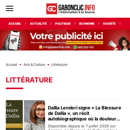
ACCUEIL
ACTUALITÉ
POLITIQUE
ECONOMIE
SOCIÉTÉ
INT
Accueil
Arts & Culture
Littérature
LITTÉRATURE
Dallia Lenderi signe « La Blessure
de Dallia », un récit
autobiographique où la douleur
devient une promesse de
Disponible depuis le 7 juillet 2026 sur
renaissance