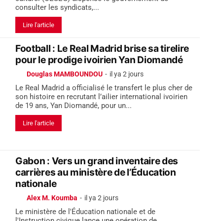
consulter les syndicats,...
Lire l'article
Football : Le Real Madrid brise sa tirelire
pour le prodige ivoirien Yan Diomandé
Douglas MAMBOUNDOU
-
il ya 2 jours
Le Real Madrid a officialisé le transfert le plus cher de
son histoire en recrutant l’ailier international ivoirien
de 19 ans, Yan Diomandé, pour un...
Lire l'article
Gabon : Vers un grand inventaire des
carrières au ministère de l’Éducation
nationale
Alex M. Koumba
-
il ya 2 jours
Le ministère de l'Éducation nationale et de
l'Instruction civique lance une opération de