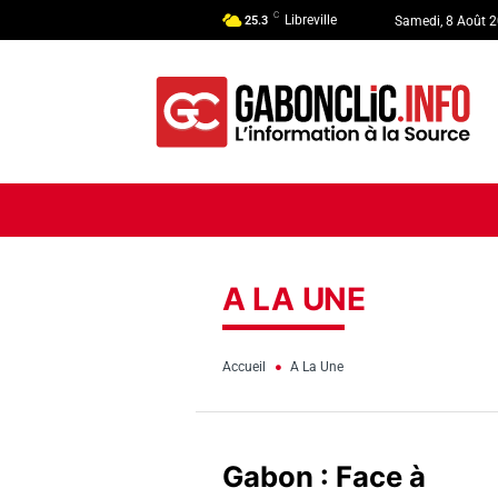
C
Libreville
25.3
Samedi, 8 Août 
ACCUEIL
ACTUALITÉ
POLI
A LA UNE
Accueil
A La Une
Gabon : Face à