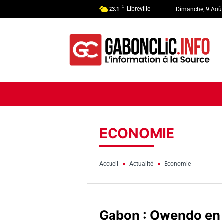
C
Libreville
23.1
Dimanche, 9 Aoû
ACCUEIL
ACTUALITÉ
POLI
ECONOMIE
Accueil
Actualité
Economie
Gabon : Owendo en