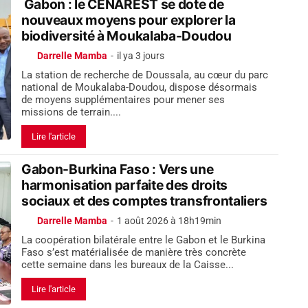
Gabon : le CENAREST se dote de
nouveaux moyens pour explorer la
biodiversité à Moukalaba-Doudou
Darrelle Mamba
-
il ya 3 jours
La station de recherche de Doussala, au cœur du parc
national de Moukalaba-Doudou, dispose désormais
de moyens supplémentaires pour mener ses
missions de terrain....
Lire l'article
Gabon-Burkina Faso : Vers une
harmonisation parfaite des droits
sociaux et des comptes transfrontaliers
Darrelle Mamba
-
1 août 2026 à 18h19min
La coopération bilatérale entre le Gabon et le Burkina
Faso s’est matérialisée de manière très concrète
cette semaine dans les bureaux de la Caisse...
Lire l'article