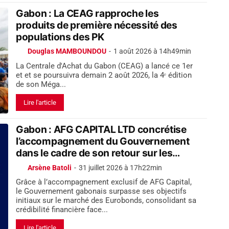
Gabon : La CEAG rapproche les
produits de première nécessité des
populations des PK
Douglas MAMBOUNDOU
-
1 août 2026 à 14h49min
La Centrale d'Achat du Gabon (CEAG) a lancé ce 1er
et et se poursuivra demain 2 août 2026, la 4ᵉ édition
de son Méga...
Lire l'article
Gabon : AFG CAPITAL LTD concrétise
l’accompagnement du Gouvernement
dans le cadre de son retour sur les
marchés obligataires internationaux
Arsène Batoli
-
31 juillet 2026 à 17h22min
Grâce à l’accompagnement exclusif de AFG Capital,
le Gouvernement gabonais surpasse ses objectifs
initiaux sur le marché des Eurobonds, consolidant sa
crédibilité financière face...
Lire l'article