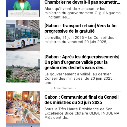
Chambrier ne devrait-il pas soumettre
à Oligui Nguema des améliorations ?
Alors qu’il vient de « secouer » les
ministres du gouvernement Oligui Nguema
I, incitant les...
[Gabon : Transport urbain] Vers la fin
progressive de la gratuité
Libreville, 21 juin 2025 – Le Conseil des
ministres du vendredi 20 juin 2025,...
[Gabon : Après les déguerpissements]
Un plan d’urgence validé pour la
gestion des déchets issus des
démolitions
Le gouvernement a validé, au dernier
Conseil des ministres, du 20 juin 2025,
une...
- Advertisement -
Gabon : Communiqué final du Conseil
des ministres du 20 juin 2025
Sous la Très Haute Présidence de Son
Excellence Brice Clotaire OLIGUI NGUEMA,
Président de...