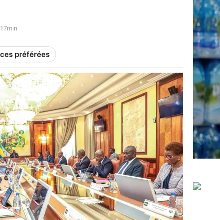
h17min
rces préférées