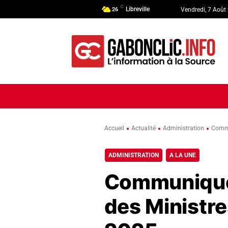
C
Libreville
26
Vendredi, 7 Août
ACCUEIL
ACTUALITÉ
POLI
Accueil
Actualité
Administration
Commu
ADMINISTRATION
A LA UNE
Communiqué 
des Ministr