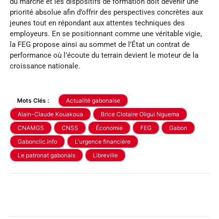
du marché et les dispositifs de formation doit devenir une
priorité absolue afin d’offrir des perspectives concrètes aux
jeunes tout en répondant aux attentes techniques des
employeurs. En se positionnant comme une véritable vigie,
la FEG propose ainsi au sommet de l’État un contrat de
performance où l’écoute du terrain devient le moteur de la
croissance nationale.
Mots Clés :
Actualité gabonaise
Alain-Claude Kouakoua
Brice Clotaire Oligui Nguema
CNAMGS
CNSS
Économie
FEG
Gabon
Gabonclic.info
L'urgence financière
Le patronat gabonais
Libreville