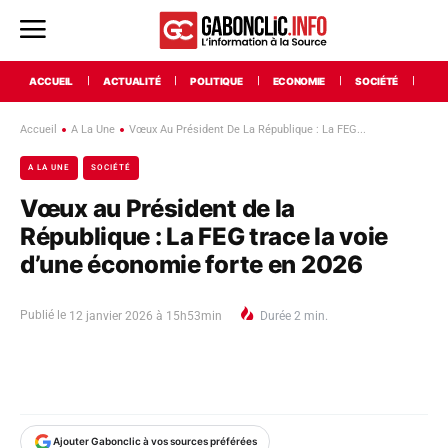
ACCUEIL
ACTUALITÉ
POLITIQUE
ECONOMIE
SOCIÉTÉ
INT
Accueil
A La Une
Vœux Au Président De La République : La FEG...
A LA UNE
SOCIÉTÉ
Vœux au Président de la
République : La FEG trace la voie
d’une économie forte en 2026
Publié le
12 janvier 2026 à 15h53min
Durée
2
min.
Ajouter Gabonclic à vos sources préférées