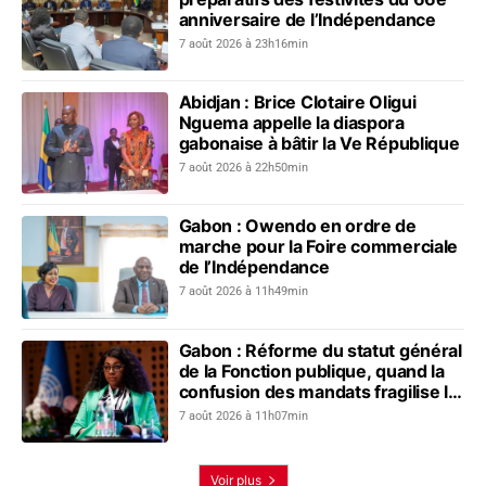
anniversaire de l’Indépendance
7 août 2026 à 23h16min
Abidjan : Brice Clotaire Oligui
Nguema appelle la diaspora
gabonaise à bâtir la Ve République
7 août 2026 à 22h50min
Gabon : Owendo en ordre de
marche pour la Foire commerciale
de l’Indépendance
7 août 2026 à 11h49min
Gabon : Réforme du statut général
de la Fonction publique, quand la
confusion des mandats fragilise le
dialogue social
7 août 2026 à 11h07min
Voir plus