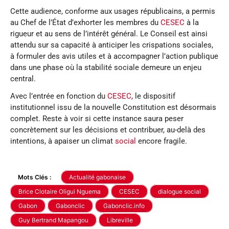
Cette audience, conforme aux usages républicains, a permis
au Chef de l’État d’exhorter les membres du
CESEC
à la
rigueur et au sens de l’intérêt général. Le Conseil est ainsi
attendu sur sa capacité à anticiper les crispations sociales,
à formuler des avis utiles et à accompagner l’action publique
dans une phase où la stabilité sociale demeure un enjeu
central.
Avec l’entrée en fonction du
CESEC
, le dispositif
institutionnel issu de la nouvelle Constitution est désormais
complet. Reste à voir si cette instance saura peser
concrètement sur les décisions et contribuer, au-delà des
intentions, à apaiser un climat
social
encore fragile.
Mots Clés :
Actualité gabonaise
Brice Clotaire Oligui Nguema
CESEC
dialogue social
Gabon
Gabonclic
Gabonclic.info
Guy Bertrand Mapangou
Libreville