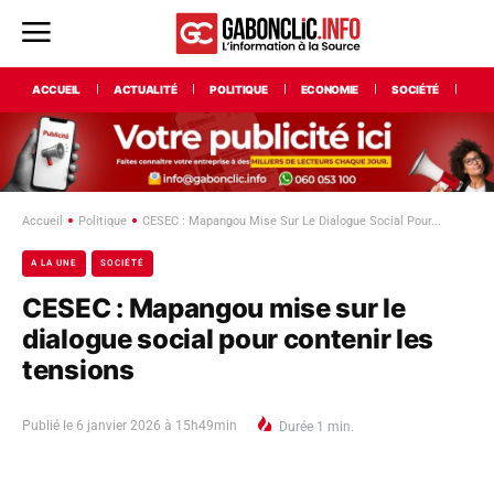
ACCUEIL
ACTUALITÉ
POLITIQUE
ECONOMIE
SOCIÉTÉ
INT
Accueil
Politique
CESEC : Mapangou Mise Sur Le Dialogue Social Pour...
A LA UNE
SOCIÉTÉ
CESEC : Mapangou mise sur le
dialogue social pour contenir les
tensions
Publié le
6 janvier 2026 à 15h49min
Durée
1
min.