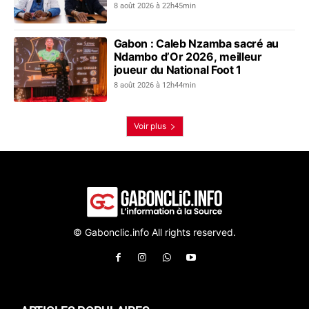
collective contre les addictions
8 août 2026 à 22h45min
Gabon : Caleb Nzamba sacré au
Ndambo d’Or 2026, meilleur
joueur du National Foot 1
8 août 2026 à 12h44min
Voir plus
© Gabonclic.info All rights reserved.