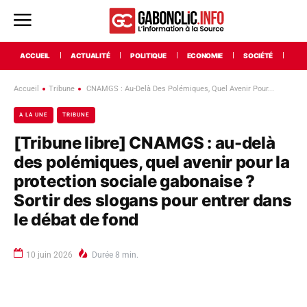
ACCUEIL
ACTUALITÉ
POLITIQUE
ECONOMIE
SOCIÉTÉ
INT
Accueil
Tribune
CNAMGS : Au-Delà Des Polémiques, Quel Avenir Pour...
A LA UNE
TRIBUNE
[Tribune libre] CNAMGS : au-delà
des polémiques, quel avenir pour la
protection sociale gabonaise ?
Sortir des slogans pour entrer dans
le débat de fond
10 juin 2026
Durée
8
min.