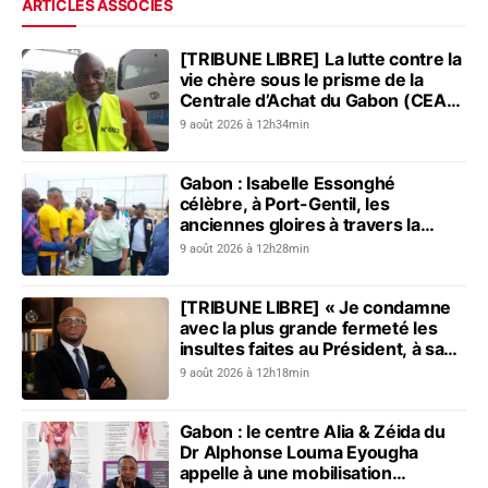
ARTICLES ASSOCIÉS
[TRIBUNE LIBRE] La lutte contre la
vie chère sous le prisme de la
Centrale d’Achat du Gabon (CEAG)
: le constat du Réseau pour...
9 août 2026 à 12h34min
Gabon : Isabelle Essonghé
célèbre, à Port-Gentil, les
anciennes gloires à travers la
première édition du Tournoi des
9 août 2026 à 12h28min
vétérans du sport
[TRIBUNE LIBRE] « Je condamne
avec la plus grande fermeté les
insultes faites au Président, à sa
mère, à son épouse et au peuple
9 août 2026 à 12h18min
gabonais »
Gabon : le centre Alia & Zéida du
Dr Alphonse Louma Eyougha
appelle à une mobilisation