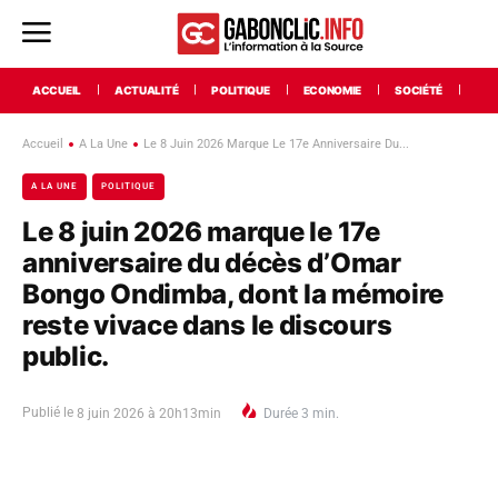
ACCUEIL
ACTUALITÉ
POLITIQUE
ECONOMIE
SOCIÉTÉ
INT
Accueil
A La Une
Le 8 Juin 2026 Marque Le 17e Anniversaire Du...
A LA UNE
POLITIQUE
Le 8 juin 2026 marque le 17e
anniversaire du décès d’Omar
Bongo Ondimba, dont la mémoire
reste vivace dans le discours
public.
Publié le
8 juin 2026 à 20h13min
Durée
3
min.