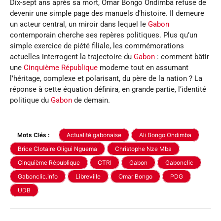
Dix-sept ans après sa mort, Omar Bongo Ondimba refuse de
devenir une simple page des manuels d’histoire. Il demeure
un acteur central, un miroir dans lequel le
Gabon
contemporain cherche ses repères politiques. Plus qu’un
simple exercice de piété filiale, les commémorations
actuelles interrogent la trajectoire du
Gabon
: comment bâtir
une
Cinquième République
moderne tout en assumant
l’héritage, complexe et polarisant, du père de la nation ? La
réponse à cette équation définira, en grande partie, l’identité
politique du
Gabon
de demain.
Mots Clés :
Actualité gabonaise
Ali Bongo Ondimba
Brice Clotaire Oligui Nguema
Christophe Nze Mba
Cinquième République
CTRI
Gabon
Gabonclic
Gabonclic.info
Libreville
Omar Bongo
PDG
UDB