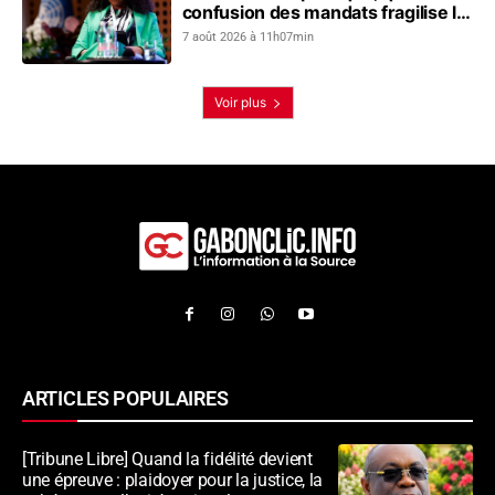
confusion des mandats fragilise le
dialogue social
7 août 2026 à 11h07min
Voir plus
ARTICLES POPULAIRES
[Tribune Libre] Quand la fidélité devient
une épreuve : plaidoyer pour la justice, la