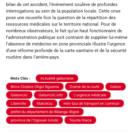
bilan de cet accident, l’événement soulève de profondes
interrogations au sein de la population locale. Cette crise
pose une nouvelle fois la question de la répartition des
ressources médicales sur le territoire national. Pour de
nombreux observateurs, le fait qu’un haut fonctionnaire de
l’administration publique soit contraint de suppléer lui-même
l’absence de médecins en zone provinciale illustre l’urgence
d’une réforme profonde de la carte sanitaire et de la sécurité
routière dans l’arrière-pays.
Mots Clés :
Actualité gabonaise
Brice Clotaire Oligui Nguema
Drame de la route
Gabon
Gabonclic
Gabonclic.info
L'urgence médicale
Libreville
Makokou
mini-bus de transport en commun
préfet du département de l’Abanga-Bigné
province de l'Ogooué-Ivindo
Toyota Hiace