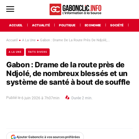
ACCUEIL
ACTUALITÉ
POLITIQUE
ECONOMIE
SOCIÉTÉ
INT
Accueil
A La Une
Gabon : Drame De La Route Près De Ndjolé,...
A LA UNE
FAITS DIVERS
Gabon : Drame de la route près de
Ndjolé, de nombreux blessés et un
système de santé à bout de souffle
Publié le
6 juin 2026 à 7h07min
Durée
2
min.
Ajouter Gabonclic à vos sources préférées