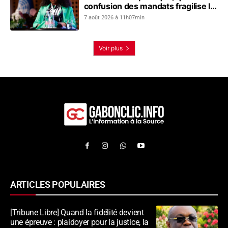
confusion des mandats fragilise le
dialogue social
7 août 2026 à 11h07min
Voir plus
ARTICLES POPULAIRES
[Tribune Libre] Quand la fidélité devient
une épreuve : plaidoyer pour la justice, la