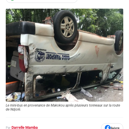
Le mini-bus en provenance de Makokou après plusieurs tonneaux sur la route
de Ndjolé.
Darrelle Mamba
Par
Suivre