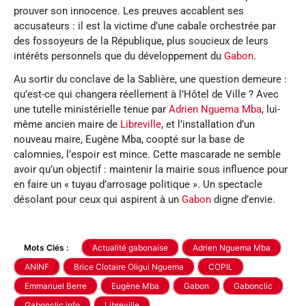
prouver son innocence. Les preuves accablent ses
accusateurs : il est la victime d’une cabale orchestrée par
des fossoyeurs de la République, plus soucieux de leurs
intérêts personnels que du développement du
Gabon
.
Au sortir du conclave de la Sablière, une question demeure :
qu’est-ce qui changera réellement à l’Hôtel de Ville ? Avec
une tutelle ministérielle tenue par
Adrien Nguema Mba
, lui-
même ancien maire de
Libreville
, et l’installation d’un
nouveau maire, Eugène Mba, coopté sur la base de
calomnies, l’espoir est mince. Cette mascarade ne semble
avoir qu’un objectif : maintenir la mairie sous influence pour
en faire un « tuyau d’arrosage politique ». Un spectacle
désolant pour ceux qui aspirent à un
Gabon
digne d’envie.
Mots Clés :
Actualité gabonaise
Adrien Nguema Mba
ANINF
Brice Clotaire Oligui Nguema
COPIL
Emmanuel Berre
Eugène Mba
Gabon
Gabonclic
Gabonclic.info
Libreville