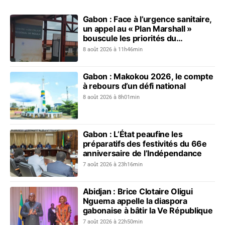
Gabon : Face à l’urgence sanitaire,
un appel au « Plan Marshall »
bouscule les priorités du
gouvernement
8 août 2026 à 11h46min
Gabon : Makokou 2026, le compte
à rebours d’un défi national
8 août 2026 à 8h01min
Gabon : L’État peaufine les
préparatifs des festivités du 66e
anniversaire de l’Indépendance
7 août 2026 à 23h16min
Abidjan : Brice Clotaire Oligui
Nguema appelle la diaspora
gabonaise à bâtir la Ve République
7 août 2026 à 22h50min