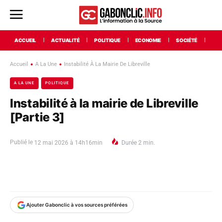
ACCUEIL
ACTUALITÉ
POLITIQUE
ECONOMIE
SOCIÉTÉ
INT
Accueil
A La Une
Instabilité À La Mairie De Libreville
A LA UNE
POLITIQUE
Instabilité à la mairie de Libreville
[Partie 3]
Publié le
12 mai 2026 à 14h16min
Durée
2
min.
Ajouter Gabonclic à vos sources préférées