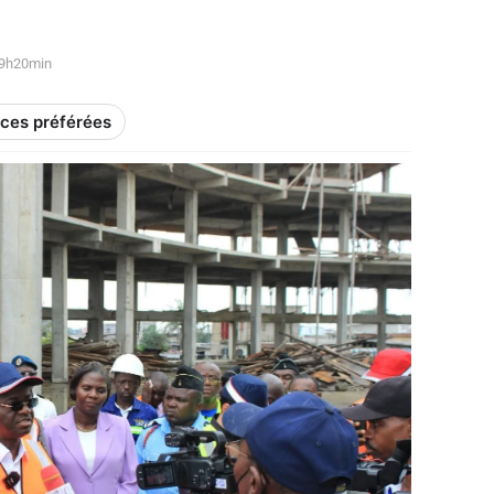
19h20min
rces préférées