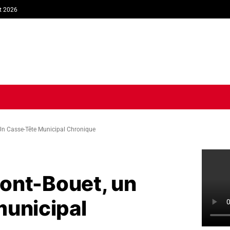
t 2026
TIQUE
ECONOMIE
SOCIÉTÉ
INTERVIEW
SPORT
TRIB
, Un Casse-Tête Municipal Chronique
 Mont-Bouet, un
municipal