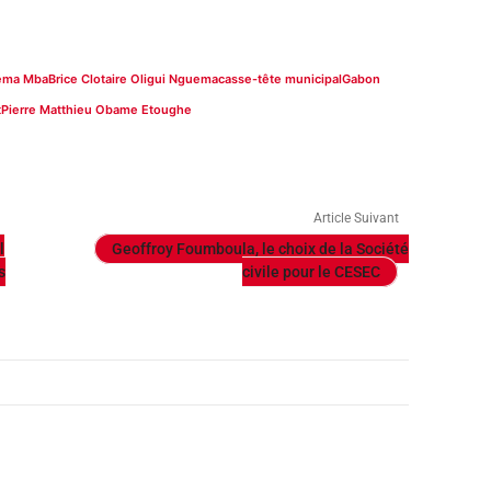
ema Mba
Brice Clotaire Oligui Nguema
casse-tête municipal
Gabon
t
Pierre Matthieu Obame Etoughe
Article Suivant
l
Geoffroy Foumboula, le choix de la Société
s
civile pour le CESEC