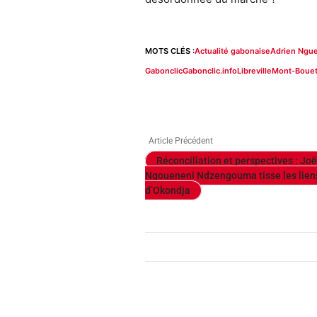
MOTS CLÉS :
Actualité gabonaise
Adrien Ngu
Gabonclic
Gabonclic.info
Libreville
Mont-Boue
Article Précédent
Réconciliation et perspectives : Joë
Ngoueneni Ndzengouma tisse les lien
d’Okondja