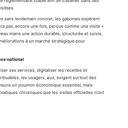
re réglementaire stable afin de travailler dans des
isibles.
ées sans lendemain concret, les gabonais espèrent
ra pas, encore une fois, perçue comme une visite «
veau maire une action durable, structurée et suivie,
améliorations à un marché stratégique pour
xe national
iser ses services, digitaliser les recettes et
ribuables, les usagers, eux, exigent surtout des
emeure un poumon économique essentiel, mais
tiques chroniques que les visites officielles n’ont