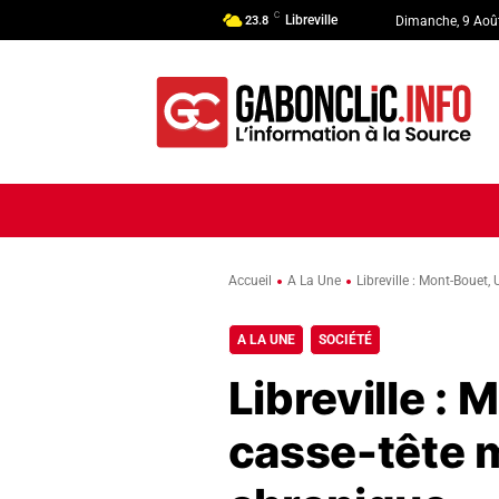
C
Libreville
23.8
Dimanche, 9 Aoû
ACCUEIL
ACTUALITÉ
POLI
Accueil
A La Une
Libreville : Mont-Bouet
A LA UNE
SOCIÉTÉ
Libreville :
casse-tête 