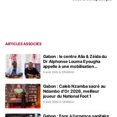
ARTICLES ASSOCIÉS
Gabon : le centre Alia & Zéida du
Dr Alphonse Louma Eyougha
appelle à une mobilisation
collective contre les addictions
8 août 2026 à 22h45min
Gabon : Caleb Nzamba sacré au
Ndambo d’Or 2026, meilleur
joueur du National Foot 1
8 août 2026 à 12h44min
Gabon : Face à l’urgence sanitaire,