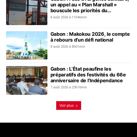
un appel au « Plan Marshall »
bouscule les priorités du
gouvernement
8 août 2026 à 11h46min
Gabon : Makokou 2026, le compte
à rebours d’un défi national
8 août 2026 à 8h01min
Gabon : L’État peaufine les
préparatifs des festivités du 66e
anniversaire de l’Indépendance
7 août 2026 à 23h16min
Voir plus