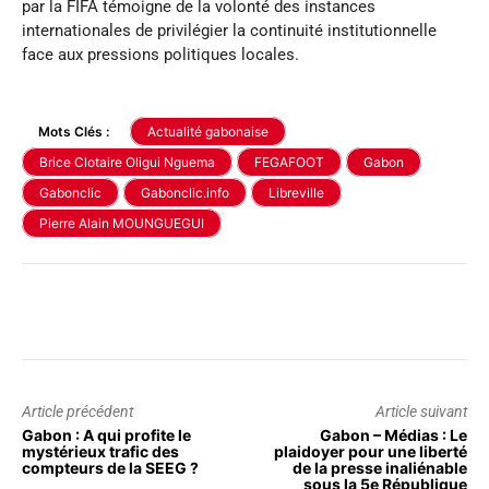
par la FIFA témoigne de la volonté des instances
internationales de privilégier la continuité institutionnelle
face aux pressions politiques locales.
Mots Clés :
Actualité gabonaise
Brice Clotaire Oligui Nguema
FEGAFOOT
Gabon
Gabonclic
Gabonclic.info
Libreville
Pierre Alain MOUNGUEGUI
Article précédent
Article suivant
Gabon : A qui profite le
Gabon – Médias : Le
mystérieux trafic des
plaidoyer pour une liberté
compteurs de la SEEG ?
de la presse inaliénable
sous la 5e République