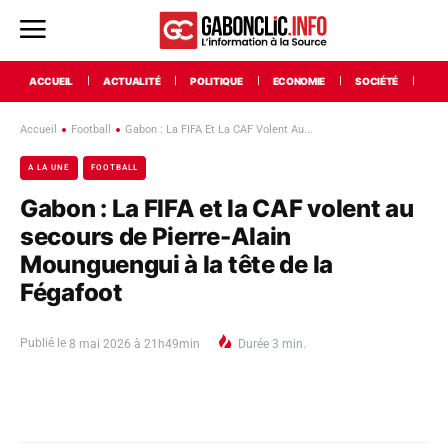
ACCUEIL
ACTUALITÉ
POLITIQUE
ECONOMIE
SOCIÉTÉ
INT
Accueil
Football
Gabon : La FIFA Et La CAF Volent Au...
A LA UNE
FOOTBALL
Gabon : La FIFA et la CAF volent au
secours de Pierre-Alain
Mounguengui à la tête de la
Fégafoot
Publié le
8 mai 2026 à 21h49min
Durée
3
min.