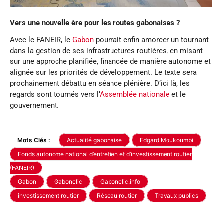
Vers une nouvelle ère pour les routes gabonaises ?
Avec le FANEIR, le
Gabon
pourrait enfin amorcer un tournant
dans la gestion de ses infrastructures routières, en misant
sur une approche planifiée, financée de manière autonome et
alignée sur les priorités de développement. Le texte sera
prochainement débattu en séance plénière. D’ici là, les
regards sont tournés vers l’
Assemblée nationale
et le
gouvernement.
Mots Clés :
Actualité gabonaise
Edgard Moukoumbi
Fonds autonome national d’entretien et d’investissement routier
(FANEIR)
Gabon
Gabonclic
Gabonclic.info
investissement routier
Réseau routier
Travaux publics