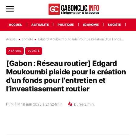
ACCUEIL
ACTUALITÉ
POLITIQUE
ECONOMIE
SOCIÉTÉ
INT
Accueil
Société
Edgard Moukoumbi Plaide Pour La Création D'un Fonds...
A LA UNE
SOCIÉTÉ
[Gabon : Réseau routier] Edgard
Moukoumbi plaide pour la création
d’un fonds pour l’entretien et
l’investissement routier
Publié le
18 juin 2025 à 21h24min
Durée
2
min.