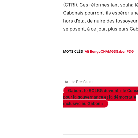
(CTRI). Ces réformes tant souhaité
Gabonais pourront-ils espérer une 
hors d’état de nuire des fossoyeur
se posent, à ce jour, plusieurs Ga
MOTS CLÉS :
Ali Bongo
CNAMGS
Gabon
PDG
Article Précédent
Gabon : le ROLBG devient « le Cons
pour la gouvernance et la démocratie
inclusive au Gabon »