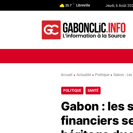
C
Libreville
25.7
Jeudi, 6 Août 20
ACCUEIL
ACTUALITÉ
POLI
Accueil
Actualité
Politique
Gabon : Les
POLITIQUE
SANTÉ
Gabon : les 
financiers se