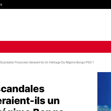
26
TIQUE
ECONOMIE
SOCIÉTÉ
INTERVIEW
SPORT
TRIB
 Scandales Financiers Seraient-Ils Un Héritage Du Régime Bongo-PDG ?
scandales
raient-ils un