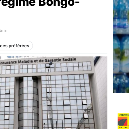
 régime Bongo-
25min
rces préférées