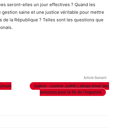
es seront-elles un jour effectives ? Quand les
gestion saine et une justice véritable pour mettre
s de la République ? Telles sont les questions que
bonais.
Article Suivant
ortium
Gabon : Justine Judith Lekogo émet des
solutions pour la fin de l’impunité