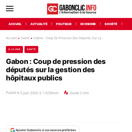
ACCUEIL
ACTUALITÉ
POLITIQUE
ECONOMIE
SOCIÉTÉ
INT
Accueil
Santé
Gabon : Coup De Pression Des Députés Sur La...
A LA UNE
SANTÉ
Gabon : Coup de pression des
députés sur la gestion des
hôpitaux publics
Publié le
5 juin 2026 à 11h50min
Durée
2
min.
Ajouter Gabonclic à vos sources préférées