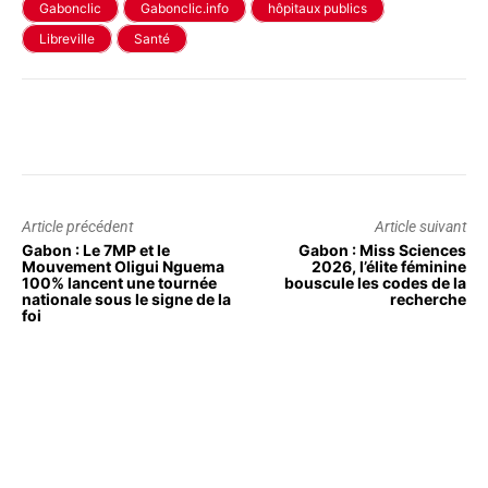
Gabonclic
Gabonclic.info
hôpitaux publics
Libreville
Santé
Article précédent
Article suivant
Gabon : Le 7MP et le
Gabon : Miss Sciences
Mouvement Oligui Nguema
2026, l’élite féminine
100% lancent une tournée
bouscule les codes de la
nationale sous le signe de la
recherche
foi