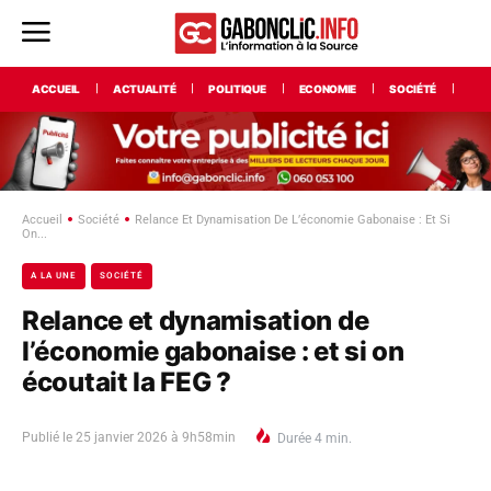
ACCUEIL
ACTUALITÉ
POLITIQUE
ECONOMIE
SOCIÉTÉ
INT
Accueil
Société
Relance Et Dynamisation De L’économie Gabonaise : Et Si
On...
A LA UNE
SOCIÉTÉ
Relance et dynamisation de
l’économie gabonaise : et si on
écoutait la FEG ?
Publié le
25 janvier 2026 à 9h58min
Durée
4
min.