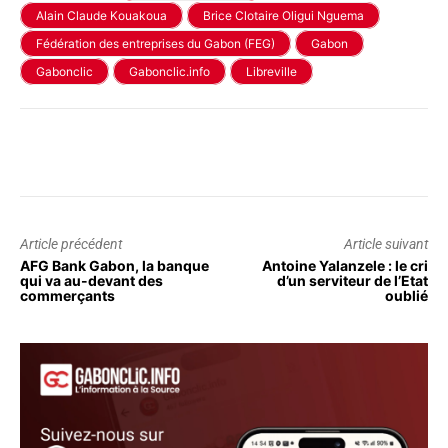
Alain Claude Kouakoua
Brice Clotaire Oligui Nguema
Fédération des entreprises du Gabon (FEG)
Gabon
Gabonclic
Gabonclic.info
Libreville
Article précédent
Article suivant
AFG Bank Gabon, la banque
Antoine Yalanzele : le cri
qui va au-devant des
d’un serviteur de l’Etat
commerçants
oublié