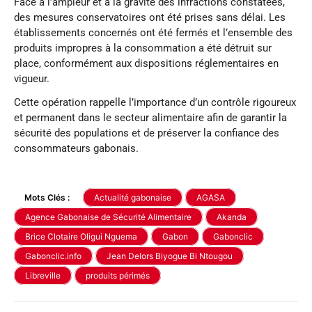
Face à l’ampleur et à la gravité des infractions constatées,
des mesures conservatoires ont été prises sans délai. Les
établissements concernés ont été fermés et l’ensemble des
produits impropres à la consommation a été détruit sur
place, conformément aux dispositions réglementaires en
vigueur.
Cette opération rappelle l’importance d’un contrôle rigoureux
et permanent dans le secteur alimentaire afin de garantir la
sécurité des populations et de préserver la confiance des
consommateurs gabonais.
Mots Clés :
Actualité gabonaise
AGASA
Agence Gabonaise de Sécurité Alimentaire
Akanda
Brice Clotaire Oligui Nguema
Gabon
Gabonclic
Gabonclic.info
Jean Delors Biyogue Bi Ntougou
Libreville
produits périmés