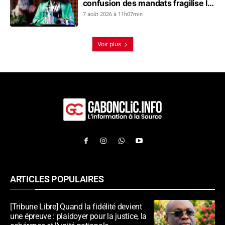
confusion des mandats fragilise le
dialogue social
7 août 2026 à 11h07min
Voir plus
ARTICLES POPULAIRES
[Tribune Libre] Quand la fidélité devient
une épreuve : plaidoyer pour la justice, la