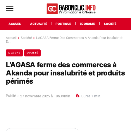
ACCUEIL
ACTUALITÉ
POLITIQUE
ECONOMIE
SOCIÉTÉ
INT
Accueil
Société
L'AGASA Ferme Des Commerces À Akanda Pour Insalubrité
Et...
A LA UNE
SOCIÉTÉ
L’AGASA ferme des commerces à
Akanda pour insalubrité et produits
périmés
Publié le
27 novembre 2025 à 18h39min
Durée
1
min.