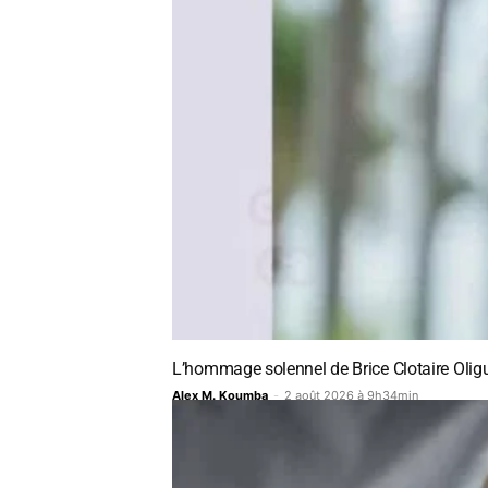
L’hommage solennel de Brice Clotaire Oli
Alex M. Koumba
-
2 août 2026 à 9h34min