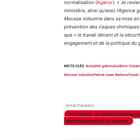
normalisation (
Aganor
).
« Je revie
ministère, ainsi qu’avec l’Agence 
Mousse industrie dans sa mise en c
prévention des risques chimiques
que
« le travail décent et la sécu
engagement et de la politique du
MOTS CLÉS :
Actualité gabonaise
Brice Clota
Mousse industrie
Patrick Isaac Barbera
Travail
Article Précédent
Port-Gentil : un incident technique 
l’approvisionnement en essence