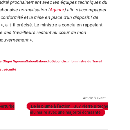
ndrai prochainement avec les équipes techniques du
gabonaise normalisation (
Aganor
) afin d’accompagner
onformité et la mise en place d’un dispositif de
 »
, a-t-il précisé. Le ministre a conclu en rappelant
rité des travailleurs restent au cœur de mon
 gouvernement »
.
ire Oligui Nguema
Gabon
Gabonclic
Gabonclic.info
ministre du Travail
 et sécurité
Article Suivant
perturbe
De la plume à l’action : Guy Pierre Biteghe
élu maire avec une majorité écrasante