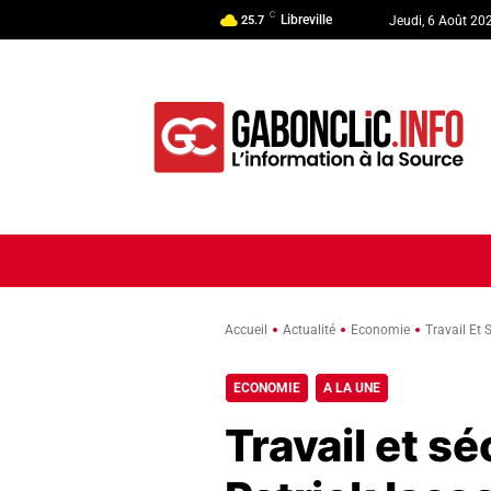
C
Libreville
25.7
Jeudi, 6 Août 20
ACCUEIL
ACTUALITÉ
POLI
Accueil
Actualité
Economie
Travail Et 
ECONOMIE
A LA UNE
Travail et sé