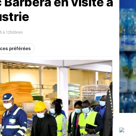
 Barbera en visite à
strie
5 à 12h55min
rces préférées