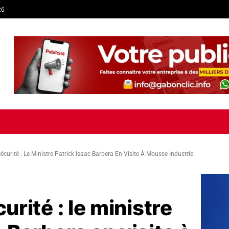
26
TIQUE
ECONOMIE
SOCIÉTÉ
INTERVIEW
SPORT
TRIB
Sécurité : Le Ministre Patrick Isaac Barbera En Visite À Mousse Industrie
curité : le ministre