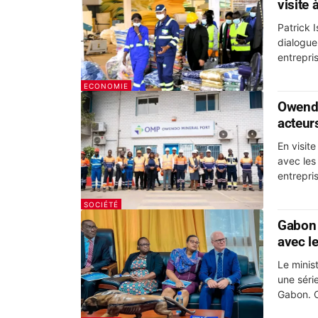
visite
Patrick 
dialogue
entrepris
ECONOMIE
Owendo
acteur
En visit
avec les
entrepri
SOCIÉTÉ
Gabon 
avec l
Le minis
une séri
Gabon. C