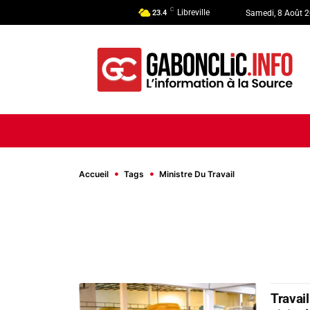
C
Libreville
23.4
Samedi, 8 Août 
ACCUEIL
ACTUALITÉ
POLI
Accueil
Tags
Ministre Du Travail
Travail