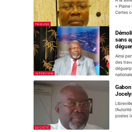
« Plaine 
Certes c
TRIBUNE
Démoli
sans ap
déguer
Ainsi pe
des trav
déguerpi
INTERVIEW
nationale
Gabon 
Jocely
Librevil
l’Autori
postes (A
SOCIÉTÉ