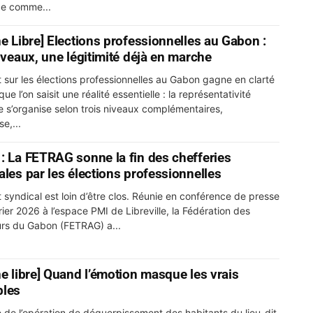
ce comme...
ne Libre] Elections professionnelles au Gabon :
niveaux, une légitimité déjà en marche
 sur les élections professionnelles au Gabon gagne en clarté
que l’on saisit une réalité essentielle : la représentativité
e s’organise selon trois niveaux complémentaires,
se,...
: La FETRAG sonne la fin des chefferies
ales par les élections professionnelles
 syndical est loin d’être clos. Réunie en conférence de presse
rier 2026 à l’espace PMI de Libreville, la Fédération des
eurs du Gabon (FETRAG) a...
ne libre] Quand l’émotion masque les vrais
bles
te de l’opération de déguerpissement des habitants du lieu-dit