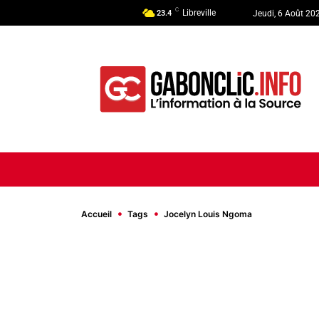
C
Libreville
23.4
Jeudi, 6 Août 20
ACCUEIL
ACTUALITÉ
POLI
Accueil
Tags
Jocelyn Louis Ngoma