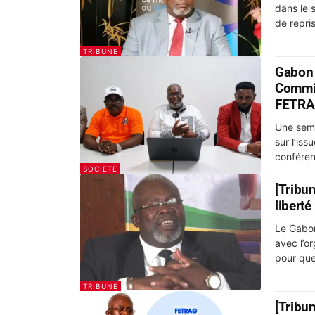
dans le 
TRIBUNE
Gabon 
Commis
FETR
Une semai
sur l’is
conférenc
SOCIÉTÉ
[Tribun
liberté
Le Gabon
avec l’o
pour que
TRIBUNE
[Tribun