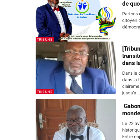
de quoi
Partons 
citoyen c
démocrat
TRIBUNE
[Tribun
transi
dans l
Dans le 
dans la f
clairemen
TRIBUNE
jusqu’à...
Gabon 
monde 
Le 22 avr
historiq
Entre enj