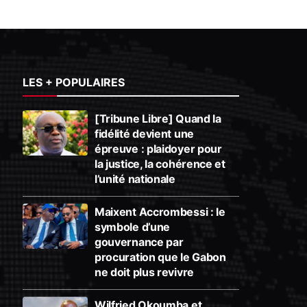
LES + POPULAIRES
[Tribune Libre] Quand la
fidélité devient une
épreuve : plaidoyer pour
la justice, la cohérence et
l’unité nationale
Maixent Accrombessi : le
symbole d’une
gouvernance par
procuration que le Gabon
ne doit plus revivre
Wilfried Okoumba et