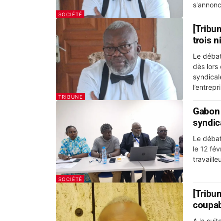
s'annon
SOCIÉTÉ
[Tribu
trois 
Le débat
dès lors 
syndical
l’entrepri
TRIBUNE
Gabon 
syndic
Le débat
le 12 fév
travaill
SOCIÉTÉ
[Tribu
coupa
A la sui