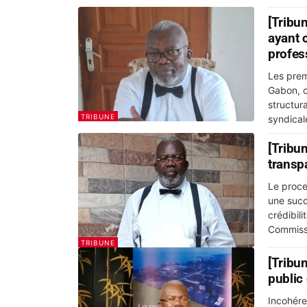
[Tribu
ayant 
profes
Les prem
Gabon, c
structur
TRIBUNE
syndical
[Tribune libre] Les inco
transp
Le proce
une succ
crédibilité et
Commissi
TRIBUNE
[Tribu
public
Incohére