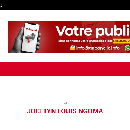
26
TIQUE
ECONOMIE
SOCIÉTÉ
INTERVIEW
SPORT
TRIB
TAG
JOCELYN LOUIS NGOMA