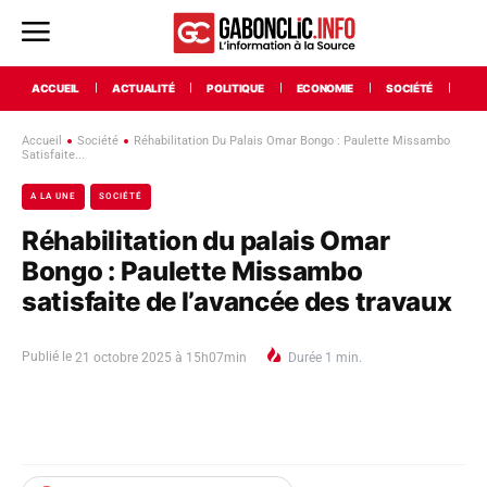
ACCUEIL
ACTUALITÉ
POLITIQUE
ECONOMIE
SOCIÉTÉ
INT
Accueil
Société
Réhabilitation Du Palais Omar Bongo : Paulette Missambo
Satisfaite...
A LA UNE
SOCIÉTÉ
Réhabilitation du palais Omar
Bongo : Paulette Missambo
satisfaite de l’avancée des travaux
Publié le
21 octobre 2025 à 15h07min
Durée
1
min.