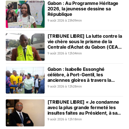
Gabon : Au Programme Héritage
2026, la jeunesse dessine sa
République
9 août 2026 à 23h09min
[TRIBUNE LIBRE] La lutte contre la
vie chère sous le prisme de la
Centrale d’Achat du Gabon (CEAG)
: le constat du Réseau pour...
9 août 2026 à 12h34min
Gabon : Isabelle Essonghé
célèbre, à Port-Gentil, les
anciennes gloires à travers la
première édition du Tournoi des
9 août 2026 à 12h28min
vétérans du sport
[TRIBUNE LIBRE] « Je condamne
avec la plus grande fermeté les
insultes faites au Président, à sa
mère, à son épouse et au peuple
9 août 2026 à 12h18min
gabonais »