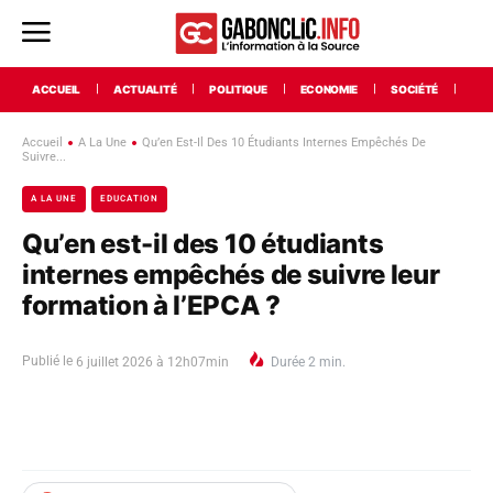
ACCUEIL
ACTUALITÉ
POLITIQUE
ECONOMIE
SOCIÉTÉ
INT
Accueil
A La Une
Qu’en Est-Il Des 10 Étudiants Internes Empêchés De
Suivre...
A LA UNE
EDUCATION
Qu’en est-il des 10 étudiants
internes empêchés de suivre leur
formation à l’EPCA ?
Publié le
6 juillet 2026 à 12h07min
Durée
2
min.