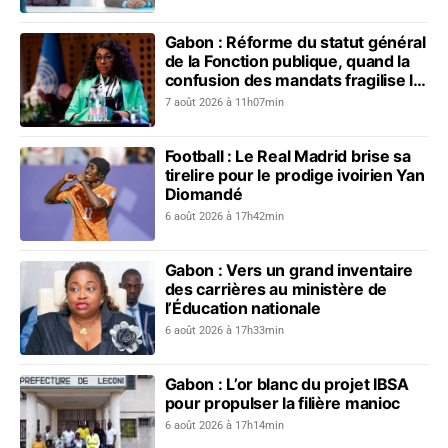
Gabon : Réforme du statut général
de la Fonction publique, quand la
confusion des mandats fragilise le
dialogue social
7 août 2026 à 11h07min
Football : Le Real Madrid brise sa
tirelire pour le prodige ivoirien Yan
Diomandé
6 août 2026 à 17h42min
Gabon : Vers un grand inventaire
des carrières au ministère de
l’Éducation nationale
6 août 2026 à 17h33min
Gabon : L’or blanc du projet IBSA
pour propulser la filière manioc
6 août 2026 à 17h14min