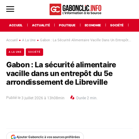
ACCUEIL
ACTUALITÉ
POLITIQUE
ECONOMIE
SOCIÉTÉ
INT
Accueil
A La Une
Gabon : La Sécurité Alimentaire Vacille Dans Un Entrepôt...
A LA UNE
SOCIÉTÉ
Gabon : La sécurité alimentaire
vacille dans un entrepôt du 5e
arrondissement de Libreville
Publié le
3 juillet 2026 à 13h08min
Durée
2
min.
Ajouter Gabonclic à vos sources préférées