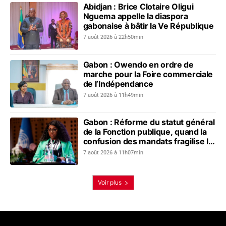
Abidjan : Brice Clotaire Oligui
Nguema appelle la diaspora
gabonaise à bâtir la Ve République
7 août 2026 à 22h50min
Gabon : Owendo en ordre de
marche pour la Foire commerciale
de l’Indépendance
7 août 2026 à 11h49min
Gabon : Réforme du statut général
de la Fonction publique, quand la
confusion des mandats fragilise le
dialogue social
7 août 2026 à 11h07min
Voir plus