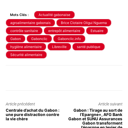
Mots Clés :
Actualité gabonaise
agroalimentaire gabonais
Brice Clotaire Oligui Nguema
contrôle sanitaire
entrepôt alimentaire
Estuaire
Gabon
Gabonclic
Gabonclic.info
hygiène alimentaire
Libreville
santé publique
Sécurité alimentaire
Article précédent
Article suivant
Centrale d’achat du Gabon :
Gabon : Tirage au sort de
une pure distraction contre
l’Epargne+, AFG Bank
la vie chère
Gabon et SUNU Assurances
Gabon transforment
l’épargne en levier de