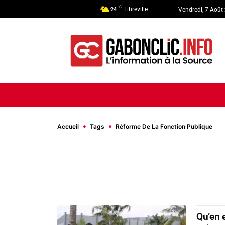
C
Libreville
24
Vendredi, 7 Août
ACCUEIL
ACTUALITÉ
POLI
Accueil
Tags
Réforme De La Fonction Publique
Qu’en 