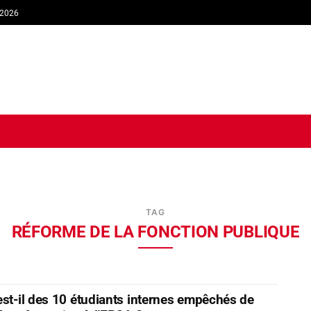
 2026
TIQUE
ECONOMIE
SOCIÉTÉ
INTERVIEW
SPORT
TRIB
TAG
RÉFORME DE LA FONCTION PUBLIQUE
est-il des 10 étudiants internes empêchés de