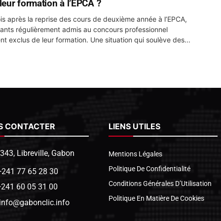
 leur formation à l’EPCA ?
s après la reprise des cours de deuxième année à l’EPCA,
iants régulièrement admis au concours professionnel
t exclus de leur formation. Une situation qui soulève des...
S CONTACTER
LIENS UTILES
1343, Libreville, Gabon
Mentions Légales
Politique De Confidentialité
+241 77 65 28 30
Conditions Générales D’Utilisation
+241 60 05 31 00
Politique En Matière De Cookies
info@gabonclic.info