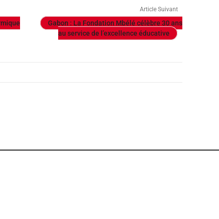
Article Suivant
ermique
Gabon : La Fondation Mbélé célèbre 30 ans
au service de l’excellence éducative