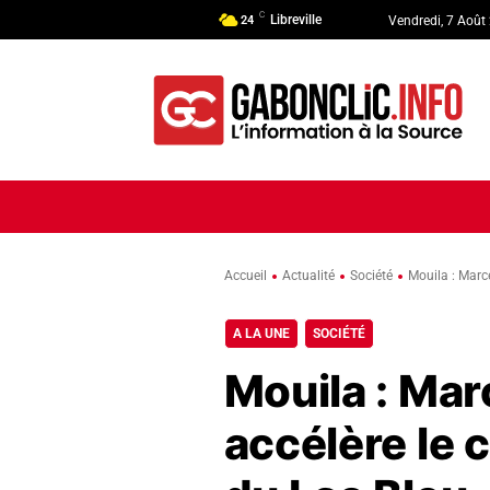
C
Libreville
24
Vendredi, 7 Août
ACCUEIL
ACTUALITÉ
POLI
Accueil
Actualité
Société
Mouila : Marce
A LA UNE
SOCIÉTÉ
Mouila : Marc
accélère le 