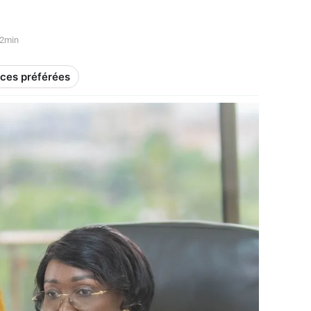
02min
rces préférées