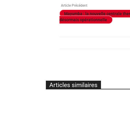
Article Précédent
Mayumba : la nouvelle centrale th
désormais opérationnelle
Articles similaires