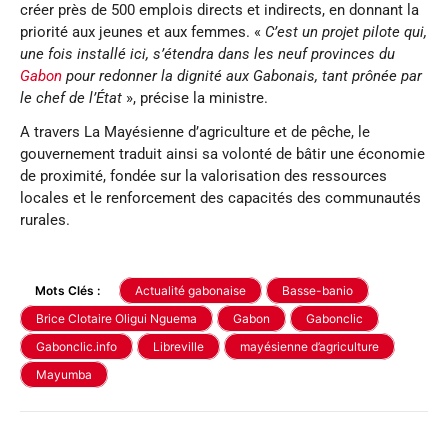
créer près de 500 emplois directs et indirects, en donnant la
priorité aux jeunes et aux femmes. «
C’est un projet pilote qui,
une fois installé ici, s’étendra dans les neuf provinces du
Gabon
pour redonner la dignité aux Gabonais, tant prônée par
le chef de l’État
», précise la ministre.
A travers La Mayésienne d’agriculture et de pêche, le
gouvernement traduit ainsi sa volonté de bâtir une économie
de proximité, fondée sur la valorisation des ressources
locales et le renforcement des capacités des communautés
rurales.
Mots Clés :
Actualité gabonaise
Basse-banio
Brice Clotaire Oligui Nguema
Gabon
Gabonclic
Gabonclic.info
Libreville
mayésienne d’agriculture
Mayumba