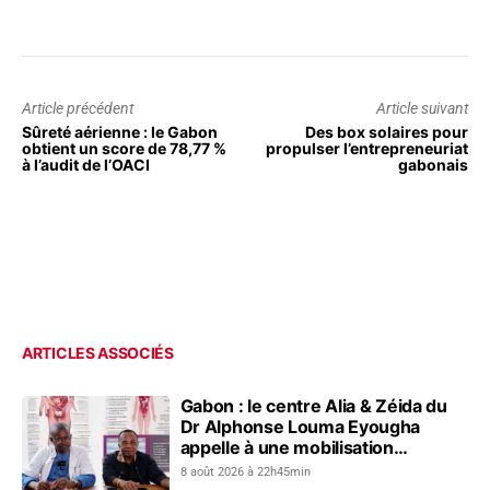
Article précédent
Article suivant
Sûreté aérienne : le Gabon
Des box solaires pour
obtient un score de 78,77 %
propulser l’entrepreneuriat
à l’audit de l’OACI
gabonais
ARTICLES ASSOCIÉS
Gabon : le centre Alia & Zéida du
Dr Alphonse Louma Eyougha
appelle à une mobilisation
collective contre les addictions
8 août 2026 à 22h45min