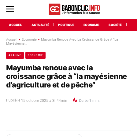
ACCUEIL
ACTUALITÉ
POLITIQUE
ECONOMIE
SOCIÉTÉ
INT
Accueil
Economie
Mayumba Renoue Avec La Croissance Grâce À “la
Mayésienne...
A LA UNE
ECONOMIE
Mayumba renoue avec la
croissance grâce à “la mayésienne
d’agriculture et de pêche”
Publié le
15 octobre 2025 à 3h44min
Durée
1
min.