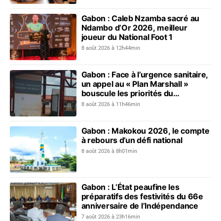
Gabon : Caleb Nzamba sacré au
Ndambo d’Or 2026, meilleur
joueur du National Foot 1
8 août 2026 à 12h44min
Gabon : Face à l’urgence sanitaire,
un appel au « Plan Marshall »
bouscule les priorités du
gouvernement
8 août 2026 à 11h46min
Gabon : Makokou 2026, le compte
à rebours d’un défi national
8 août 2026 à 8h01min
Gabon : L’État peaufine les
préparatifs des festivités du 66e
anniversaire de l’Indépendance
7 août 2026 à 23h16min