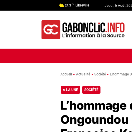
C
Libreville
24.3
Jeudi, 6 Août 20
ACCUEIL
ACTUALITÉ
POLI
Accueil
Actualité
Société
L’hommage De
A LA UNE
SOCIÉTÉ
L’hommage 
Ongoundou 