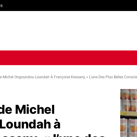
26
TIQUE
ECONOMIE
SOCIÉTÉ
INTERVIEW
SPORT
TRIB
 Michel Ongoundou Loundah À Françoise Kessany, « L'une Des Plus Belles Consci
de Michel
Loundah à