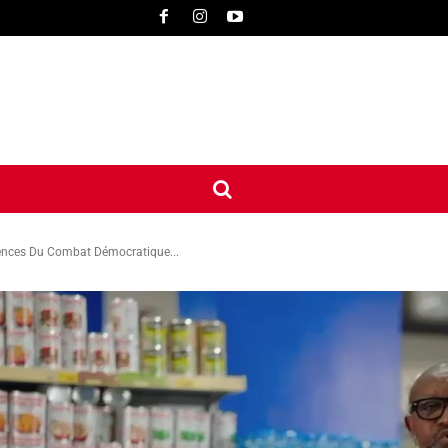
UNE
INTERNATIONAL
CONTACT
MORE
ences Du Combat Démocratique...