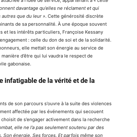
attachée à l’idée de service, appartenant à
« cette
onnent davantage qu’elles ne réclament et qui
 autres que du leur »
. Cette générosité discrète
minants de sa personnalité. À une époque souvent
 et les intérêts particuliers, Françoise Kessany
’engagement : celle du don de soi et de la solidarité.
honneurs, elle mettait son énergie au service de
 manière d’être qui lui vaudra le respect de
vile gabonaise.
 infatigable de la vérité et de la
nts de son parcours s’ouvre à la suite des violences
ément affectée par les événements qui secouent
 choisit de s’engager activement dans la recherche
ombat, elle ne l’a pas seulement soutenu par des
s. Son énergie. Ses forces. Et parfois même son