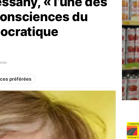
ssany, « l’une des
consciences du
ocratique
6min
rces préférées