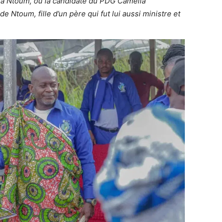
à Ntoum, où la candidate du PDG Camélia
 Ntoum, fille d’un père qui fut lui aussi ministre et