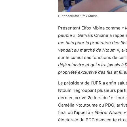
L’UPR derrière Elfox Mbina.
Présentant Elfox Mbina comme
« 
peuple »
, Gervais Oniane a rappe
me bats pour la promotion des fil
vendait au marché de Ntoum »
, a-
sur le cumul des fonctions de cer
déjà ministre et qui n’ira jamais à l’
propriété exclusive des fils et fill
Le président de l’UPR a enfin salué
Ntoum, regroupant plusieurs parti
dernier, arrivé 2e lors du 1er tou
Camélia Ntoutoume du PDG, arrivé
final où l’appel à
« libérer Ntoum »
électorale du PDG dans cette circo