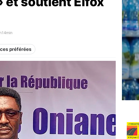
» et soutient Elfox
9h14min
rces préférées