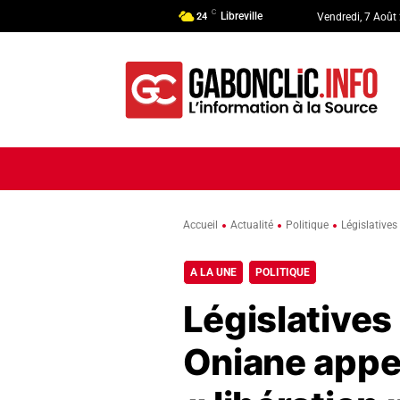
C
Libreville
24
Vendredi, 7 Août
ACCUEIL
ACTUALITÉ
POLI
Accueil
Actualité
Politique
Législatives
A LA UNE
POLITIQUE
Législatives
Oniane appel