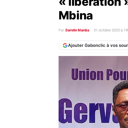
« libération 
Mbina
31 octobre 2025 à 1
Par
Darrelle Mamba
Ajouter Gabonclic à vos sou