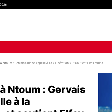
 2026
TIQUE
ECONOMIE
SOCIÉTÉ
INTERVIEW
SPORT
TRIB
 À Ntoum : Gervais Oniane Appelle À La « Libération » Et Soutient Elfox Mbina
 à Ntoum : Gervais
le à la