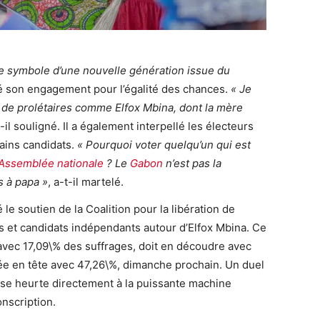
le symbole d’une nouvelle génération issue du
lé son engagement pour l’égalité des chances.
« Je
s de prolétaires comme Elfox Mbina, dont la mère
t-il souligné. Il a également interpellé les électeurs
tains candidats.
« Pourquoi voter quelqu’un qui est
Assemblée nationale
? Le
Gabon
n’est pas la
es à papa »
, a-t-il martelé.
 le soutien de la Coalition pour la libération de
s et candidats indépendants autour d’Elfox Mbina. Ce
r avec 17,09\% des suffrages, doit en découdre avec
e en tête avec 47,26\%, dimanche prochain. Un duel
se heurte directement à la puissante machine
nscription.