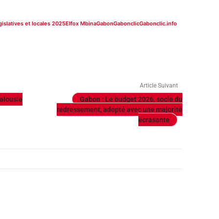
gislatives et locales 2025
Elfox Mbina
Gabon
Gabonclic
Gabonclic.info
Article Suivant
jalousie
Gabon : Le budget 2026, socle du
redressement, adopté avec une majorité
écrasante