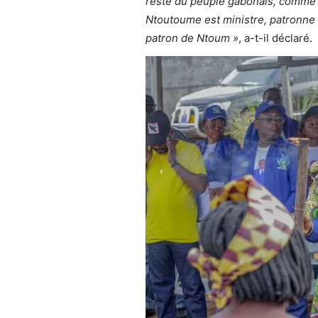
reste du peuple gabonais, comme 
Ntoutoume est ministre, patronne de
patron de Ntoum »
, a-t-il déclaré.