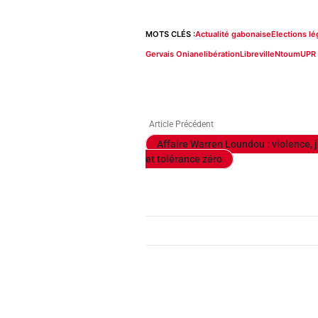
MOTS CLÉS :
Actualité gabonaise
Elections lé
Gervais Oniane
libération
Libreville
Ntoum
UPR
Article Précédent
Affaire Warren Loundou : violence, 
et tolérance zéro