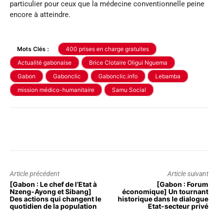
particulier pour ceux que la médecine conventionnelle peine
encore à atteindre.
Mots Clés :
400 prises en charge gratuites
Actualité gabonaise
Brice Clotaire Oligui Nguema
Gabon
Gabonclic
Gabonclic.info
Lebamba
mission médico-humanitaire
Samu Social
Article précédent
Article suivant
[Gabon : Le chef de l’Etat à
[Gabon : Forum
Nzeng-Ayong et Sibang]
économique] Un tournant
Des actions qui changent le
historique dans le dialogue
quotidien de la population
Etat-secteur privé