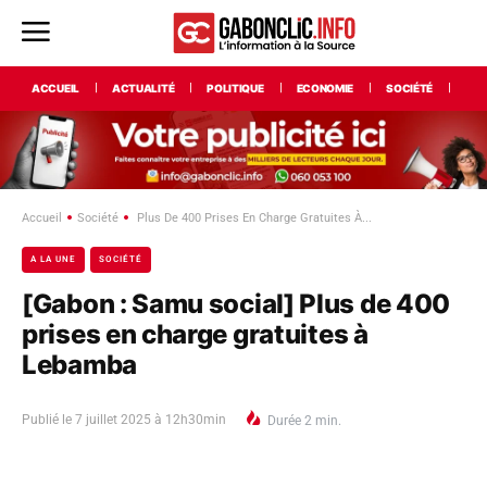
ACCUEIL
ACTUALITÉ
POLITIQUE
ECONOMIE
SOCIÉTÉ
INT
Accueil
Société
Plus De 400 Prises En Charge Gratuites À...
A LA UNE
SOCIÉTÉ
[Gabon : Samu social] Plus de 400
prises en charge gratuites à
Lebamba
Publié le
7 juillet 2025 à 12h30min
Durée
2
min.