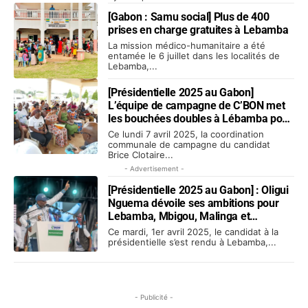
[Gabon : Samu social] Plus de 400
prises en charge gratuites à Lebamba
La mission médico-humanitaire a été
entamée le 6 juillet dans les localités de
Lebamba,...
[Présidentielle 2025 au Gabon]
L’équipe de campagne de C’BON met
les bouchées doubles à Lébamba pour
la victoire de son champion
Ce lundi 7 avril 2025, la coordination
communale de campagne du candidat
Brice Clotaire...
- Advertisement -
[Présidentielle 2025 au Gabon] : Oligui
Nguema dévoile ses ambitions pour
Lebamba, Mbigou, Malinga et
Mimongo
Ce mardi, 1er avril 2025, le candidat à la
présidentielle s’est rendu à Lebamba,...
- Publicité -