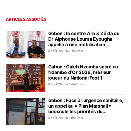
ARTICLES ASSOCIÉS
Gabon : le centre Alia & Zéida du
Dr Alphonse Louma Eyougha
appelle à une mobilisation
collective contre les addictions
8 août 2026 à 22h45min
Gabon : Caleb Nzamba sacré au
Ndambo d’Or 2026, meilleur
joueur du National Foot 1
8 août 2026 à 12h44min
Gabon : Face à l’urgence sanitaire,
un appel au « Plan Marshall »
bouscule les priorités du
gouvernement
8 août 2026 à 11h46min