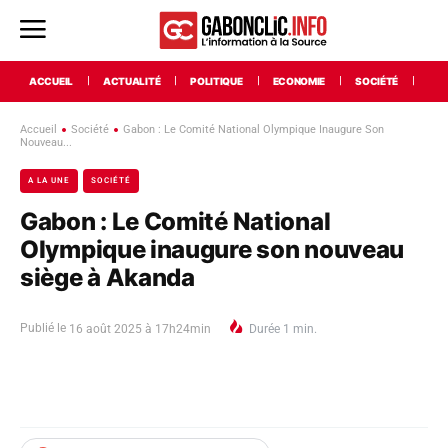
ACCUEIL
ACTUALITÉ
POLITIQUE
ECONOMIE
SOCIÉTÉ
INT
Accueil
Société
Gabon : Le Comité National Olympique Inaugure Son
Nouveau...
A LA UNE
SOCIÉTÉ
Gabon : Le Comité National
Olympique inaugure son nouveau
siège à Akanda
Publié le
16 août 2025 à 17h24min
Durée
1
min.