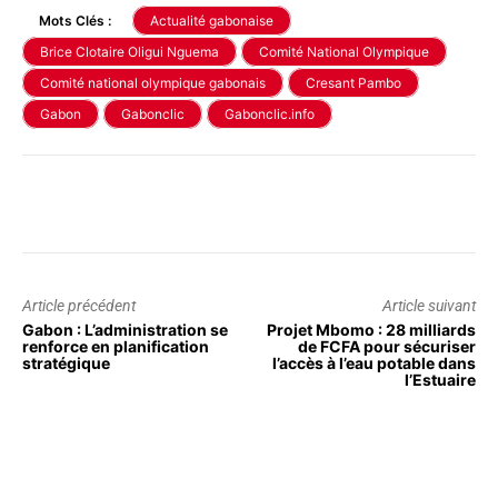
Mots Clés :
Actualité gabonaise
Brice Clotaire Oligui Nguema
Comité National Olympique
Comité national olympique gabonais
Cresant Pambo
Gabon
Gabonclic
Gabonclic.info
Article précédent
Article suivant
Gabon : L’administration se
Projet Mbomo : 28 milliards
renforce en planification
de FCFA pour sécuriser
stratégique
l’accès à l’eau potable dans
l’Estuaire