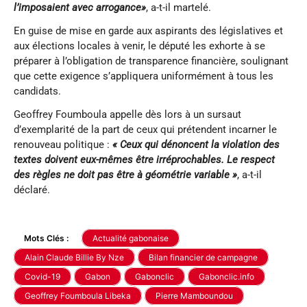
l’imposaient avec arrogance»
, a-t-il martelé.
En guise de mise en garde aux aspirants des législatives et
aux élections locales à venir, le député les exhorte à se
préparer à l’obligation de transparence financière, soulignant
que cette exigence s’appliquera uniformément à tous les
candidats.
Geoffrey Foumboula appelle dès lors à un sursaut
d’exemplarité de la part de ceux qui prétendent incarner le
renouveau politique :
« Ceux qui dénoncent la violation des
textes doivent eux-mêmes être irréprochables. Le respect
des règles ne doit pas être à géométrie variable »
, a-t-il
déclaré.
Mots Clés :
Actualité gabonaise
Alain Claude Billie By Nze
Bilan financier de campagne
Covid-19
Gabon
Gabonclic
Gabonclic.info
Geoffrey Foumboula Libeka
Pierre Mamboundou