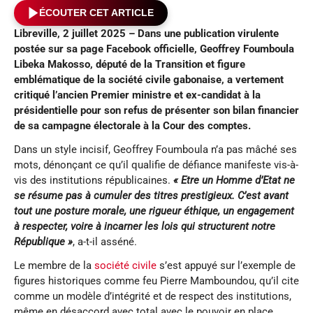
ÉCOUTER CET ARTICLE
Libreville, 2 juillet 2025 –
Dans une publication virulente
postée sur sa page Facebook officielle, Geoffrey Foumboula
Libeka Makosso, député de la Transition et figure
emblématique de la société civile gabonaise, a vertement
critiqué l’ancien Premier ministre et ex-candidat à la
présidentielle
pour son refus de
présenter
son bilan financier
de sa campagne électorale
à la Cour des comptes.
Dans un style incisif, Geoffrey Foumboula n’a pas mâché ses
mots, dénonçant ce qu’il qualifie de défiance manifeste vis-à-
vis des institutions républicaines.
«
Etre un Homme d’
Etat ne
se résume pas à cumuler des titres prestigieux. C’est avant
tout une posture morale, une rigueur éthique, un engagement
à respecter, voire à incarner les lois qui structurent notre
République »
, a-t-il asséné.
Le membre de la
société civile
s’est appuyé sur l’exemple de
figures historiques comme feu Pierre Mamboundou, qu’il cite
comme un modèle d’intégrité et de respect des institutions,
même en désaccord avec total avec le pouvoir en place.