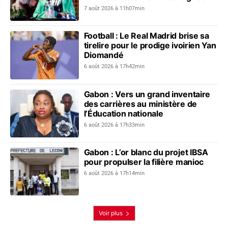
dialogue social
7 août 2026 à 11h07min
Football : Le Real Madrid brise sa
tirelire pour le prodige ivoirien Yan
Diomandé
6 août 2026 à 17h42min
Gabon : Vers un grand inventaire
des carrières au ministère de
l’Éducation nationale
6 août 2026 à 17h33min
Gabon : L’or blanc du projet IBSA
pour propulser la filière manioc
6 août 2026 à 17h14min
Voir plus