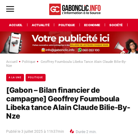
ACCUEIL
ACTUALITÉ
POLITIQUE
ECONOMIE
SOCIÉTÉ
INT
Accueil
Politique
Geoffrey Foumboula Libeka Tance Alain Claude Bilie-By-
Nze
A LA UNE
POLITIQUE
[Gabon – Bilan financier de
campagne] Geoffrey Foumboula
Libeka tance Alain Claude Bilie-By-
Nze
Publié le
3 juillet 2025 à 11h37min
Durée
2
min.