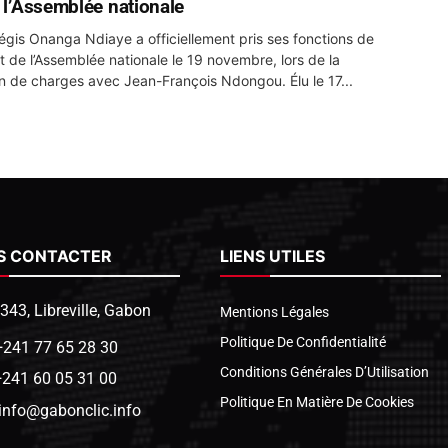
e l’Assemblée nationale
égis Onanga Ndiaye a officiellement pris ses fonctions de
t de l’Assemblée nationale le 19 novembre, lors de la
n de charges avec Jean-François Ndongou. Élu le 17...
S CONTACTER
LIENS UTILES
1343, Libreville, Gabon
Mentions Légales
Politique De Confidentialité
+241 77 65 28 30
Conditions Générales D’Utilisation
+241 60 05 31 00
Politique En Matière De Cookies
info@gabonclic.info