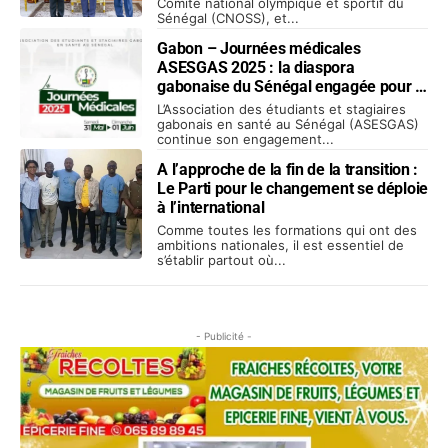
Comité national olympique et sportif du
Sénégal (CNOSS), et...
Gabon – Journées médicales
ASESGAS 2025 : la diaspora
gabonaise du Sénégal engagée pour la
santé de leurs compatriotes
L’Association des étudiants et stagiaires
gabonais en santé au Sénégal (ASESGAS)
continue son engagement...
A l’approche de la fin de la transition :
Le Parti pour le changement se déploie
à l’international
Comme toutes les formations qui ont des
ambitions nationales, il est essentiel de
s’établir partout où...
- Publicité -