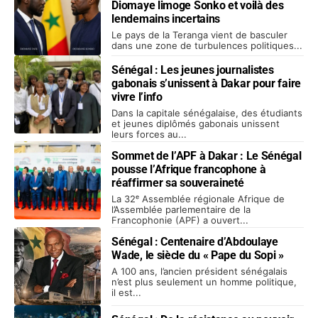
Diomaye limoge Sonko et voilà des
lendemains incertains
Le pays de la Teranga vient de basculer
dans une zone de turbulences politiques...
Sénégal : Les jeunes journalistes
gabonais s’unissent à Dakar pour faire
vivre l’info
Dans la capitale sénégalaise, des étudiants
et jeunes diplômés gabonais unissent
leurs forces au...
Sommet de l’APF à Dakar : Le Sénégal
pousse l’Afrique francophone à
réaffirmer sa souveraineté
La 32ᵉ Assemblée régionale Afrique de
l’Assemblée parlementaire de la
Francophonie (APF) a ouvert...
Sénégal : Centenaire d’Abdoulaye
Wade, le siècle du « Pape du Sopi »
A 100 ans, l’ancien président sénégalais
n’est plus seulement un homme politique,
il est...