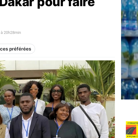
 Dakar pour faire
 à 20h28min
rces préférées