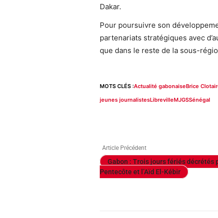
Dakar.
Pour poursuivre son développemen
partenariats stratégiques avec d’
que dans le reste de la sous-régio
MOTS CLÉS :
Actualité gabonaise
Brice Clota
jeunes journalistes
Libreville
MJGS
Sénégal
Article Précédent
Gabon : Trois jours fériés décrétés 
Pentecôte et l’Aïd El-Kébir