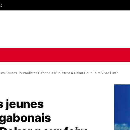
26
TIQUE
ECONOMIE
SOCIÉTÉ
INTERVIEW
SPORT
TRIB
Les Jeunes Journalistes Gabonais S’unissent À Dakar Pour Faire Vivre L’info
s jeunes
 gabonais