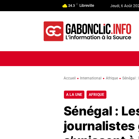
C
Libreville
24.3
Jeudi, 6 Août 20
ACCUEIL
ACTUALITÉ
POLI
Accueil
International
Afrique
Sénégal : 
A LA UNE
AFRIQUE
Sénégal : Le
journalistes