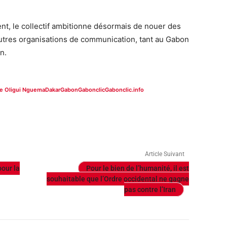
t, le collectif ambitionne désormais de nouer des
autres organisations de communication, tant au Gabon
n.
ire Oligui Nguema
Dakar
Gabon
Gabonclic
Gabonclic.info
Article Suivant
pour la
Pour le bien de l’humanité, il est
souhaitable que l’Ordre occidental ne gagne
pas contre l’Iran