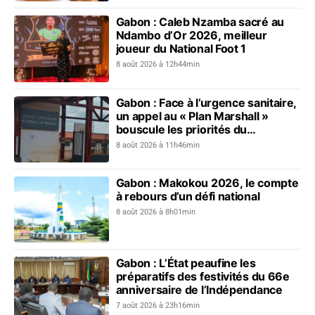
Gabon : Caleb Nzamba sacré au
Ndambo d’Or 2026, meilleur
joueur du National Foot 1
8 août 2026 à 12h44min
Gabon : Face à l’urgence sanitaire,
un appel au « Plan Marshall »
bouscule les priorités du
gouvernement
8 août 2026 à 11h46min
Gabon : Makokou 2026, le compte
à rebours d’un défi national
8 août 2026 à 8h01min
Gabon : L’État peaufine les
préparatifs des festivités du 66e
anniversaire de l’Indépendance
7 août 2026 à 23h16min