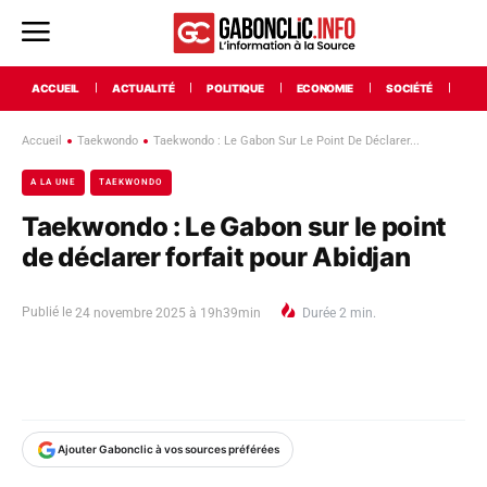
ACCUEIL
ACTUALITÉ
POLITIQUE
ECONOMIE
SOCIÉTÉ
INT
Accueil
Taekwondo
Taekwondo : Le Gabon Sur Le Point De Déclarer...
A LA UNE
TAEKWONDO
Taekwondo : Le Gabon sur le point
de déclarer forfait pour Abidjan
Publié le
24 novembre 2025 à 19h39min
Durée
2
min.
Ajouter Gabonclic à vos sources préférées