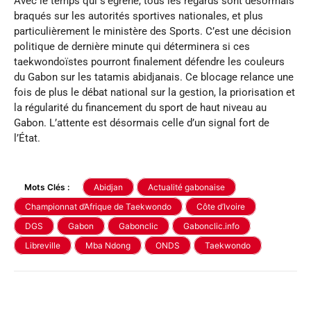
Avec le temps qui s’égrène, tous les regards sont désormais
braqués sur les autorités sportives nationales, et plus
particulièrement le ministère des Sports. C’est une décision
politique de dernière minute qui déterminera si ces
taekwondoïstes pourront finalement défendre les couleurs
du Gabon sur les tatamis abidjanais. Ce blocage relance une
fois de plus le débat national sur la gestion, la priorisation et
la régularité du financement du sport de haut niveau au
Gabon. L’attente est désormais celle d’un signal fort de
l’État.
Mots Clés :
Abidjan
Actualité gabonaise
Championnat d’Afrique de Taekwondo
Côte d’Ivoire
DGS
Gabon
Gabonclic
Gabonclic.info
Libreville
Mba Ndong
ONDS
Taekwondo