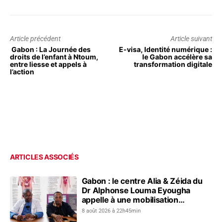
Article précédent
Article suivant
Gabon : La Journée des
E-visa, Identité numérique :
droits de l’enfant à Ntoum,
le Gabon accélère sa
entre liesse et appels à
transformation digitale
l’action
ARTICLES ASSOCIÉS
Gabon : le centre Alia & Zéida du
Dr Alphonse Louma Eyougha
appelle à une mobilisation
collective contre les addictions
8 août 2026 à 22h45min