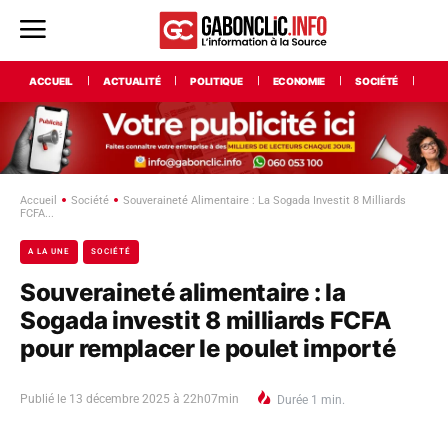
ACCUEIL
ACTUALITÉ
POLITIQUE
ECONOMIE
SOCIÉTÉ
INT
Accueil
Société
Souveraineté Alimentaire : La Sogada Investit 8 Milliards
FCFA...
A LA UNE
SOCIÉTÉ
Souveraineté alimentaire : la
Sogada investit 8 milliards FCFA
pour remplacer le poulet importé
Publié le
13 décembre 2025 à 22h07min
Durée
1
min.