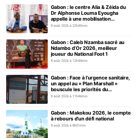
Gabon : le centre Alia & Zéida du
Dr Alphonse Louma Eyougha
appelle à une mobilisation
collective contre les addictions
8 août 2026 à 22h45min
Gabon : Caleb Nzamba sacré au
Ndambo d’Or 2026, meilleur
joueur du National Foot 1
8 août 2026 à 12h44min
Gabon : Face à l’urgence sanitaire,
un appel au « Plan Marshall »
bouscule les priorités du
gouvernement
8 août 2026 à 11h46min
Gabon : Makokou 2026, le compte
à rebours d’un défi national
8 août 2026 à 8h01min