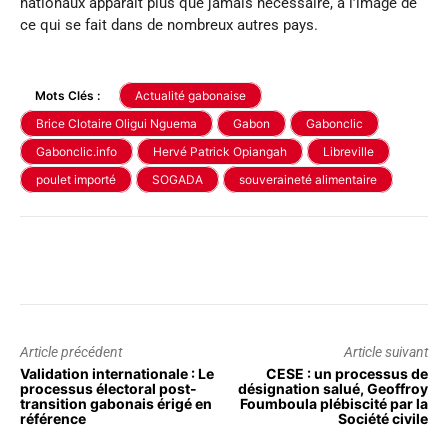
nationaux apparaît plus que jamais nécessaire, à l’image de
ce qui se fait dans de nombreux autres pays.
Mots Clés :
Actualité gabonaise
Brice Clotaire Oligui Nguema
Gabon
Gabonclic
Gabonclic.info
Hervé Patrick Opiangah
Libreville
poulet importé
SOGADA
souveraineté alimentaire
Article précédent
Article suivant
Validation internationale : Le
CESE : un processus de
processus électoral post-
désignation salué, Geoffroy
transition gabonais érigé en
Foumboula plébiscité par la
référence
Société civile