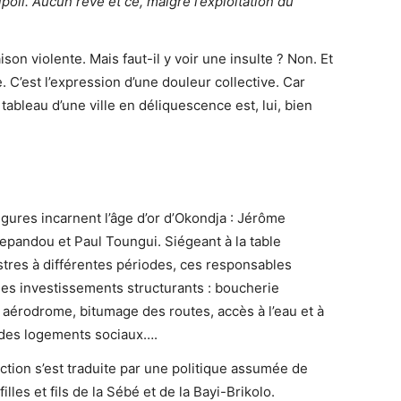
oli. Aucun rêve et ce, malgré l’exploitation du
son violente. Mais faut-il y voir une insulte ? Non. Et
. C’est l’expression d’une douleur collective. Car
tableau d’une ville en déliquescence est, lui, bien
igures incarnent l’âge d’or d’Okondja : Jérôme
pandou et Paul Toungui. Siégeant à la table
stres à différentes périodes, ces responsables
 des investissements structurants : boucherie
 aérodrome, bitumage des routes, accès à l’eau et à
e des logements sociaux….
action s’est traduite par une politique assumée de
lles et fils de la Sébé et de la Bayi-Brikolo.