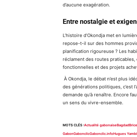
d’aucune exagération.
Entre nostalgie et exigen
L’histoire d’Okondja met en lumièr
repose-t-il sur des hommes provide
planification rigoureuse ? Les habi
réclament des routes praticables, d
fonctionnelles et des projets ache
À Okondja, le débat n’est plus idéo
des générations politiques, c’est l’a
demande qu’à renaître. Encore faut
un sens du vivre-ensemble.
MOTS CLÉS :
Actualité gabonaise
Bagdad
Bric
Gabon
Gabonclic
Gabonclic.info
Hugues Yambi