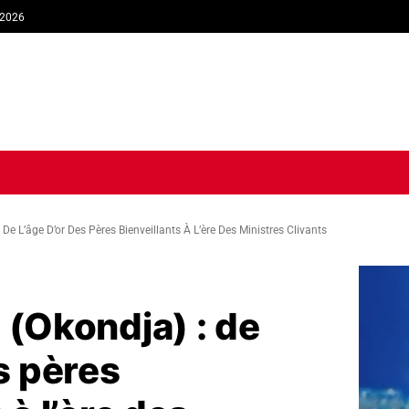
 2026
TIQUE
ECONOMIE
SOCIÉTÉ
INTERVIEW
SPORT
TRIB
 De L’âge D’or Des Pères Bienveillants À L’ère Des Ministres Clivants
 (Okondja) : de
es pères