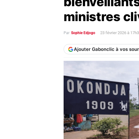
bienveillants
ministres cl
23 février 2026 à 17h
Par
Sophie Edjogo
Ajouter Gabonclic à vos sou