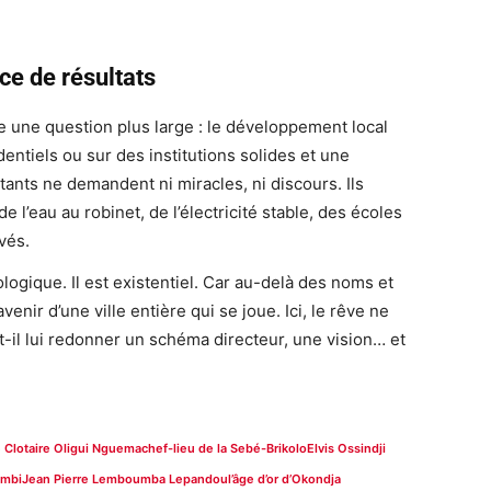
ce de résultats
e une question plus large : le développement local
ntiels ou sur des institutions solides et une
tants ne demandent ni miracles, ni discours. Ils
e l’eau au robinet, de l’électricité stable, des écoles
vés.
logique. Il est existentiel. Car au-delà des noms et
venir d’une ville entière qui se joue. Ici, le rêve ne
-il lui redonner un schéma directeur, une vision… et
e Clotaire Oligui Nguema
chef-lieu de la Sebé-Brikolo
Elvis Ossindji
mbi
Jean Pierre Lemboumba Lepandou
l’âge d’or d’Okondja