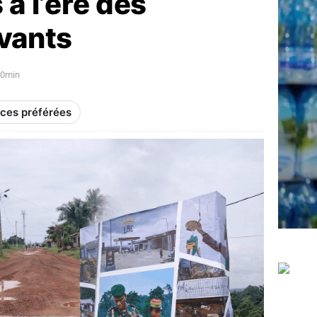
 à l’ère des
ivants
30min
rces préférées