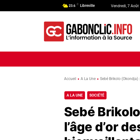
C
Libreville
23.6
Vendredi, 7 Août
ACCUEIL
ACTUALITÉ
POLI
Accueil
A La Une
Sebé Brikolo (Okondja) :
A LA UNE
SOCIÉTÉ
Sebé Brikolo
l’âge d’or d