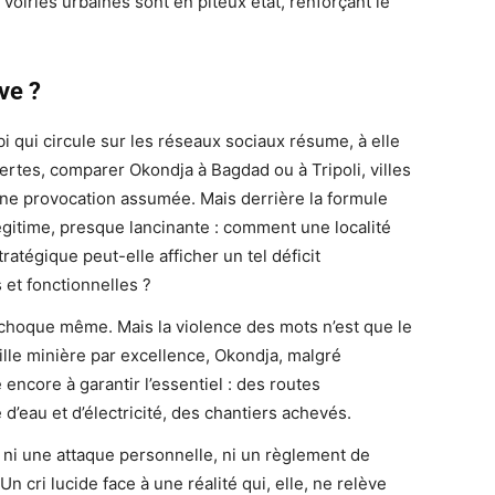
 voiries urbaines sont en piteux état, renforçant le
ve ?
 qui circule sur les réseaux sociaux résume, à elle
ertes, comparer Okondja à Bagdad ou à Tripoli, villes
une provocation assumée. Mais derrière la formule
égitime, presque lancinante : comment une localité
atégique peut-elle afficher un tel déficit
s et fonctionnelles ?
 choque même. Mais la violence des mots n’est que le
Ville minière par excellence, Okondja, malgré
e encore à garantir l’essentiel : des routes
 d’eau et d’électricité, des chantiers achevés.
ni une attaque personnelle, ni un règlement de
n cri lucide face à une réalité qui, elle, ne relève