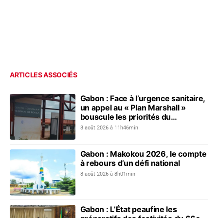
ARTICLES ASSOCIÉS
Gabon : Face à l’urgence sanitaire,
un appel au « Plan Marshall »
bouscule les priorités du
gouvernement
8 août 2026 à 11h46min
Gabon : Makokou 2026, le compte
à rebours d’un défi national
8 août 2026 à 8h01min
Gabon : L’État peaufine les