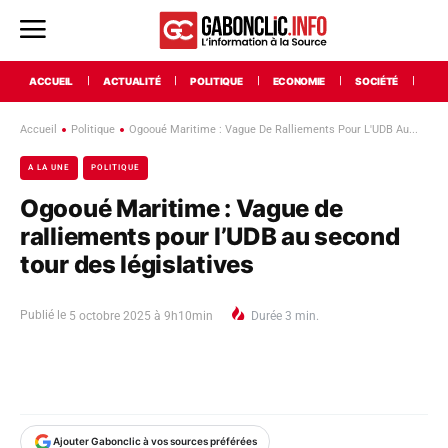
ACCUEIL
ACTUALITÉ
POLITIQUE
ECONOMIE
SOCIÉTÉ
INT
Accueil
Politique
Ogooué Maritime : Vague De Ralliements Pour L'UDB Au...
A LA UNE
POLITIQUE
Ogooué Maritime : Vague de
ralliements pour l’UDB au second
tour des législatives
Publié le
5 octobre 2025 à 9h10min
Durée
3
min.
Ajouter Gabonclic à vos sources préférées