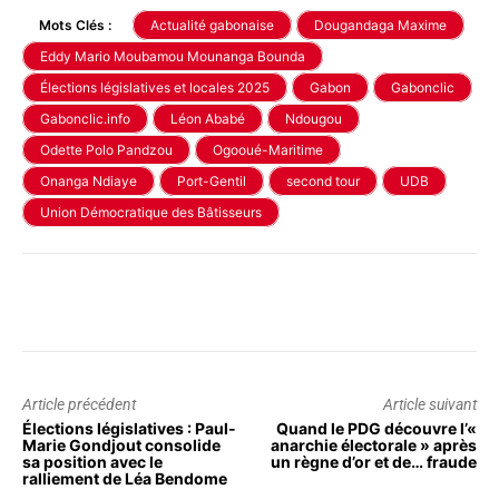
Mots Clés :
Actualité gabonaise
Dougandaga Maxime
Eddy Mario Moubamou Mounanga Bounda
Élections législatives et locales 2025
Gabon
Gabonclic
Gabonclic.info
Léon Ababé
Ndougou
Odette Polo Pandzou
Ogooué-Maritime
Onanga Ndiaye
Port-Gentil
second tour
UDB
Union Démocratique des Bâtisseurs
Article précédent
Article suivant
Élections législatives : Paul-
Quand le PDG découvre l’«
Marie Gondjout consolide
anarchie électorale » après
sa position avec le
un règne d’or et de… fraude
ralliement de Léa Bendome