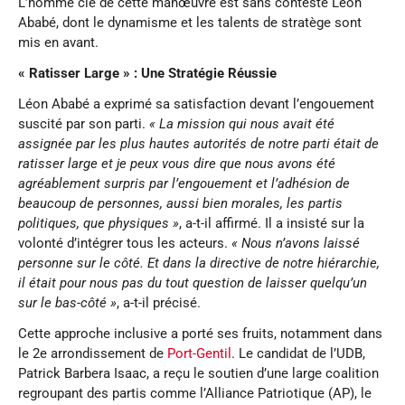
L’homme clé de cette manœuvre est sans conteste Léon
Ababé, dont le dynamisme et les talents de stratège sont
mis en avant.
« Ratisser Large » : Une Stratégie Réussie
Léon Ababé a exprimé sa satisfaction devant l’engouement
suscité par son parti.
« La mission qui nous avait été
assignée par les plus hautes autorités de notre parti était de
ratisser large et je peux vous dire que nous avons été
agréablement surpris par l’engouement et l’adhésion de
beaucoup de personnes, aussi bien morales, les partis
politiques, que physiques »
, a-t-il affirmé. Il a insisté sur la
volonté d’intégrer tous les acteurs.
« Nous n’avons laissé
personne sur le côté. Et dans la directive de notre hiérarchie,
il était pour nous pas du tout question de laisser quelqu’un
sur le bas-côté »
, a-t-il précisé.
Cette approche inclusive a porté ses fruits, notamment dans
le 2e arrondissement de
Port-Gentil
. Le candidat de l’UDB,
Patrick Barbera Isaac, a reçu le soutien d’une large coalition
regroupant des partis comme l’Alliance Patriotique (AP), le