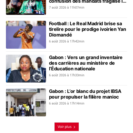
confusion des mandats fragilise le
dialogue social
7 août 2026 à 11h07min
Football : Le Real Madrid brise sa
tirelire pour le prodige ivoirien Yan
Diomandé
6 août 2026 à 17h42min
Gabon : Vers un grand inventaire
des carrières au ministère de
l’Éducation nationale
6 août 2026 à 17h33min
Gabon : L’or blanc du projet IBSA
pour propulser la filière manioc
6 août 2026 à 17h14min
Voir plus