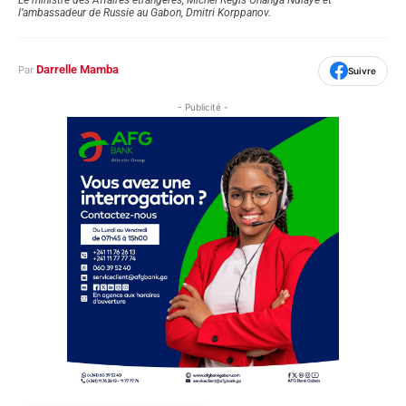
l’ambassadeur de Russie au Gabon, Dmitri Korppanov.
Darrelle Mamba
Par
Suivre
- Publicité -