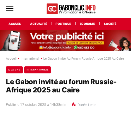
ACCUEIL
ACTUALITÉ
POLITIQUE
ECONOMIE
SOCIÉTÉ
INT
Accueil
International
Le Gabon Invité Au Forum Russie-Afrique 2025 Au Caire
A LA UNE
INTERNATIONAL
Le Gabon invité au forum Russie-
Afrique 2025 au Caire
Publié le
17 octobre 2025 à 14h38min
Durée
1
min.