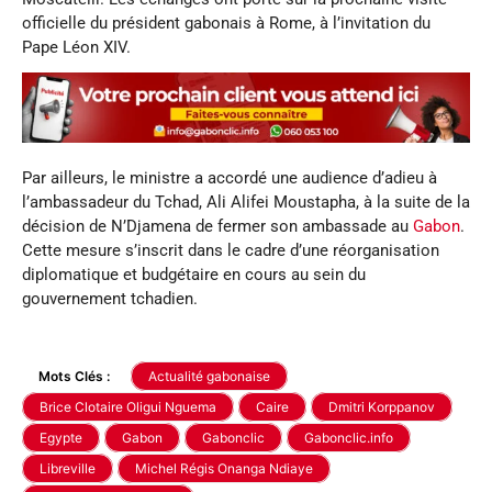
officielle du président gabonais à Rome, à l’invitation du
Pape Léon XIV.
Par ailleurs, le ministre a accordé une audience d’adieu à
l’ambassadeur du Tchad, Ali Alifei Moustapha, à la suite de la
décision de N’Djamena de fermer son ambassade au
Gabon
.
Cette mesure s’inscrit dans le cadre d’une réorganisation
diplomatique et budgétaire en cours au sein du
gouvernement tchadien.
Mots Clés :
Actualité gabonaise
Brice Clotaire Oligui Nguema
Caire
Dmitri Korppanov
Egypte
Gabon
Gabonclic
Gabonclic.info
Libreville
Michel Régis Onanga Ndiaye