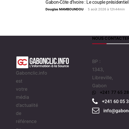
Gabon-Côte d’Ivoire : Le couple présidentiel
Douglas MAMBOUNDOU
-
5 août 2026 à 12h44min
NOUS CONTACTE
BP :
1343,
Gabonclic.info
Libreville,
est
Gabon
votre
+241 77 65 28
média
+241 60 05 3
d’actualité
info@gabonc
de
référence