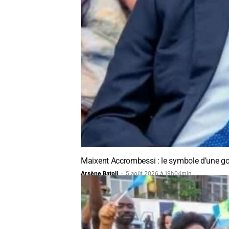
Maixent Accrombessi : le symbole d’une gou
Arsène Batoli
-
5 août 2026 à 19h04min