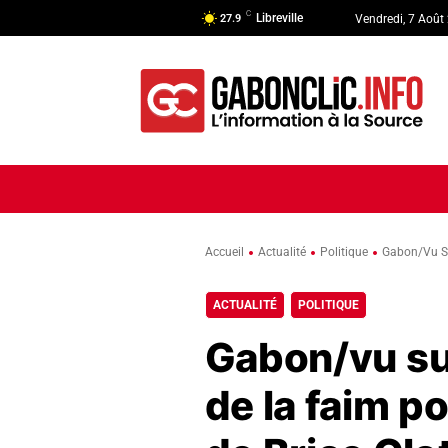
C
Libreville
27.9
Vendredi, 7 Août
ACCUEIL
ACTUALITÉ
POLI
Accueil
Actualité
Politique
Gabon/vu Su
ACTUALITÉ
POLITIQUE
Gabon/vu sur
de la faim p