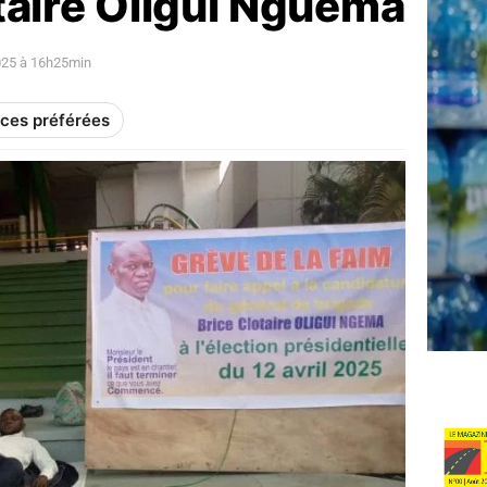
taire Oligui Nguema
2025 à 16h25min
rces préférées