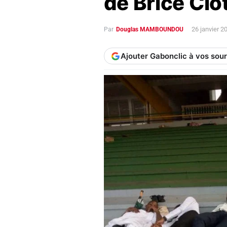
de Brice Clo
26 janvier 
Par
Douglas MAMBOUNDOU
Ajouter Gabonclic à vos sou