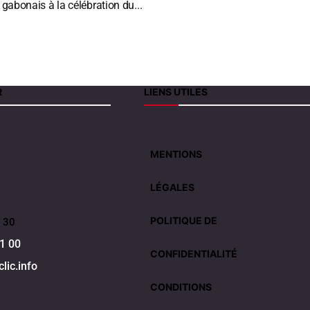
 gabonais à la célébration du...
R
LIENS UTILES
MENTIONS
LÉGALES
POLITIQUE DE
 30
1 00
CONFIDENTIALITÉ
lic.info
CONDITIONS