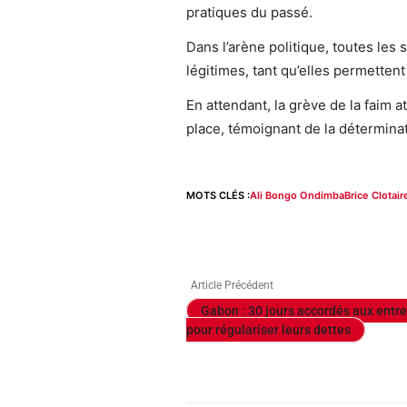
pratiques du passé.
Dans l’arène politique, toutes le
légitimes, tant qu’elles permettent d
En attendant, la grève de la faim a
place, témoignant de la déterminat
MOTS CLÉS :
Ali Bongo Ondimba
Brice Clotai
Article Précédent
Gabon : 30 jours accordés aux entre
pour régulariser leurs dettes