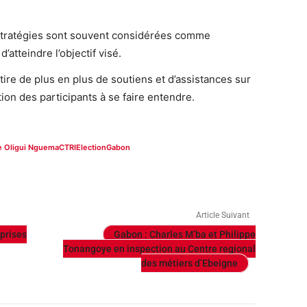
s stratégies sont souvent considérées comme
’atteindre l’objectif visé.
ttire de plus en plus de soutiens et d’assistances sur
ion des participants à se faire entendre.
re Oligui Nguema
CTRI
Election
Gabon
Article Suivant
prises
Gabon : Charles M’ba et Philippe
Tonangoye en inspection au Centre regional
des métiers d’Ebeigne