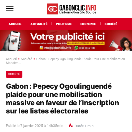
ACCUEIL
ACTUALITÉ
POLITIQUE
ECONOMIE
SOCIÉTÉ
INT
Accueil
Société
Gabon : Pepecy Ogoulinguendé Plaide Pour Une Mobilisation
Massive...
SOCIÉTÉ
Gabon : Pepecy Ogoulinguendé
plaide pour une mobilisation
massive en faveur de l’inscription
sur les listes électorales
Publié le
7 janvier 2025 à 14h35min
Durée
1
min.