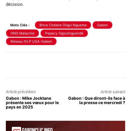
décision.
Mots Clés :
Brice Clotaire Oligui Nguema
Gabon
ONG Malachie
Pepecy Ogoulinguendé
Réseau IVLP USA-Gabon
Article précédent
Article suivant
Gabon : Mike Jocktane
Gabon : Que diront-ils face à
présente ses vœux pour le
la presse ce mercredi ?
pays en 2025