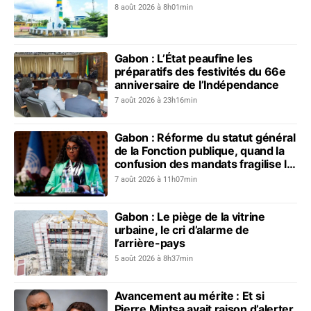
8 août 2026 à 8h01min
Gabon : L’État peaufine les
préparatifs des festivités du 66e
anniversaire de l’Indépendance
7 août 2026 à 23h16min
Gabon : Réforme du statut général
de la Fonction publique, quand la
confusion des mandats fragilise le
dialogue social
7 août 2026 à 11h07min
Gabon : Le piège de la vitrine
urbaine, le cri d’alarme de
l’arrière-pays
5 août 2026 à 8h37min
Avancement au mérite : Et si
Pierre Mintsa avait raison d’alerter