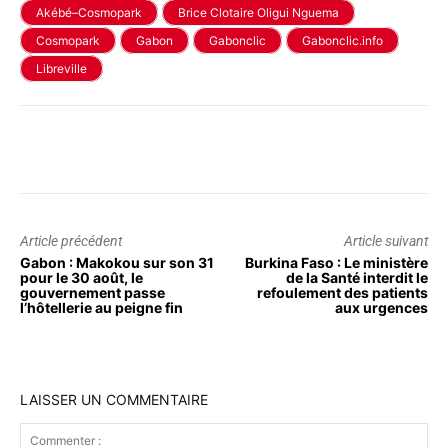
Akébé–Cosmopark
Brice Clotaire Oligui Nguema
Cosmopark
Gabon
Gabonclic
Gabonclic.info
Libreville
Article précédent
Article suivant
Gabon : Makokou sur son 31
Burkina Faso : Le ministère
pour le 30 août, le
de la Santé interdit le
gouvernement passe
refoulement des patients
l’hôtellerie au peigne fin
aux urgences
LAISSER UN COMMENTAIRE