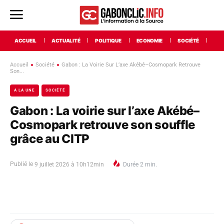
ACCUEIL
ACTUALITÉ
POLITIQUE
ECONOMIE
SOCIÉTÉ
INT
Accueil
Société
Gabon : La Voirie Sur L’axe Akébé–Cosmopark Retrouve
Son...
A LA UNE
SOCIÉTÉ
Gabon : La voirie sur l’axe Akébé–
Cosmopark retrouve son souffle
grâce au CITP
Publié le
9 juillet 2026 à 10h12min
Durée
2
min.