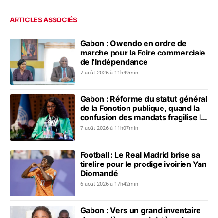
ARTICLES ASSOCIÉS
Gabon : Owendo en ordre de
marche pour la Foire commerciale
de l’Indépendance
7 août 2026 à 11h49min
Gabon : Réforme du statut général
de la Fonction publique, quand la
confusion des mandats fragilise le
dialogue social
7 août 2026 à 11h07min
Football : Le Real Madrid brise sa
tirelire pour le prodige ivoirien Yan
Diomandé
6 août 2026 à 17h42min
Gabon : Vers un grand inventaire