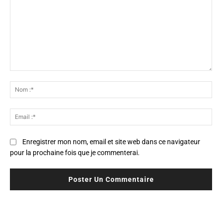
Commenter
:
No
:*
Ema
:*
Enregistrer mon nom, email et site web dans ce navigateur
pour la prochaine fois que je commenterai.