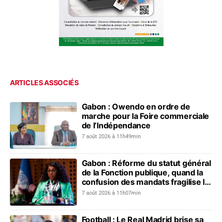
ARTICLES ASSOCIÉS
Gabon : Owendo en ordre de
marche pour la Foire commerciale
de l’Indépendance
7 août 2026 à 11h49min
Gabon : Réforme du statut général
de la Fonction publique, quand la
confusion des mandats fragilise le
dialogue social
7 août 2026 à 11h07min
Football : Le Real Madrid brise sa