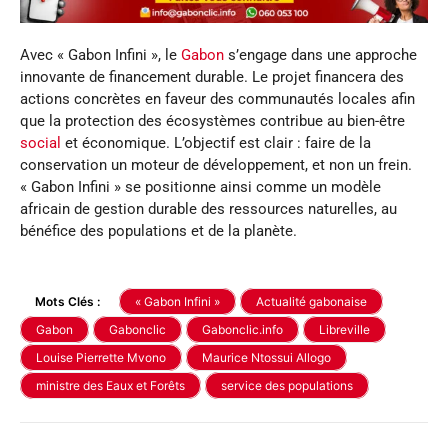
Avec « Gabon Infini », le
Gabon
s’engage dans une approche
innovante de financement durable. Le projet financera des
actions concrètes en faveur des communautés locales afin
que la protection des écosystèmes contribue au bien-être
social
et économique. L’objectif est clair : faire de la
conservation un moteur de développement, et non un frein.
« Gabon Infini » se positionne ainsi comme un modèle
africain de gestion durable des ressources naturelles, au
bénéfice des populations et de la planète.
Mots Clés :
« Gabon Infini »
Actualité gabonaise
Gabon
Gabonclic
Gabonclic.info
Libreville
Louise Pierrette Mvono
Maurice Ntossui Allogo
ministre des Eaux et Forêts
service des populations