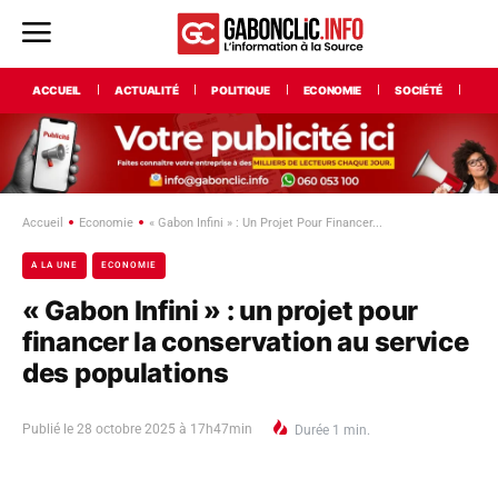
ACCUEIL
ACTUALITÉ
POLITIQUE
ECONOMIE
SOCIÉTÉ
INT
Accueil
Economie
« Gabon Infini » : Un Projet Pour Financer...
A LA UNE
ECONOMIE
« Gabon Infini » : un projet pour
financer la conservation au service
des populations
Publié le
28 octobre 2025 à 17h47min
Durée
1
min.