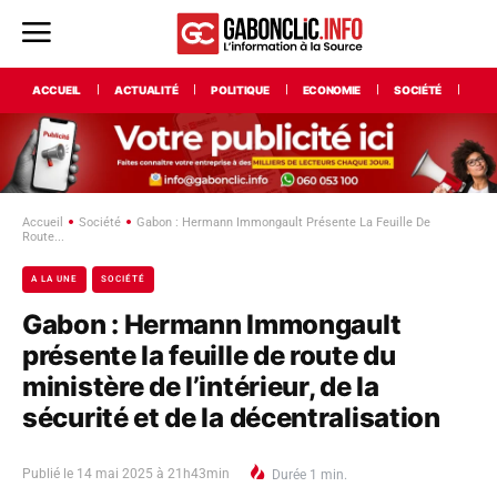
ACCUEIL
ACTUALITÉ
POLITIQUE
ECONOMIE
SOCIÉTÉ
INT
Accueil
Société
Gabon : Hermann Immongault Présente La Feuille De
Route...
A LA UNE
SOCIÉTÉ
Gabon : Hermann Immongault
présente la feuille de route du
ministère de l’intérieur, de la
sécurité et de la décentralisation
Publié le
14 mai 2025 à 21h43min
Durée
1
min.