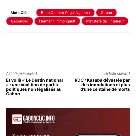
Mots Clés :
Brice Clotaire Oligui Nguema
Gabon
Gabonclic
Hermann Immongault
ministere de l'interieur
Article précédent
Article suivant
Et voilà « Le Destin national
RDC : Kasaba dévastée par
» : une coalition de partis
des inondations et plus
politiques non légalisés au
d’une centaine de morts
Gabon