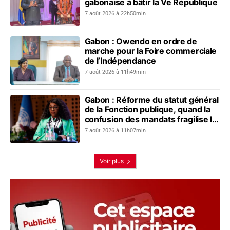
gabonaise à bâtir la Ve République
7 août 2026 à 22h50min
Gabon : Owendo en ordre de
marche pour la Foire commerciale
de l’Indépendance
7 août 2026 à 11h49min
Gabon : Réforme du statut général
de la Fonction publique, quand la
confusion des mandats fragilise le
dialogue social
7 août 2026 à 11h07min
Voir plus