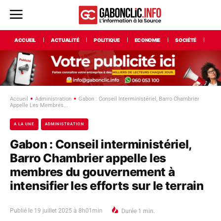
ACCUEIL
ACTUALITÉ
POLITIQUE
ECONOMIE
SOCIÉTÉ
INT
Accueil
Administration
Gabon : Conseil Interministériel, Barro Chambrier
Appelle Les Membres...
A LA UNE
ADMINISTRATION
Gabon : Conseil interministériel,
Barro Chambrier appelle les
membres du gouvernement à
intensifier les efforts sur le terrain
Publié le
19 juillet 2025 à 8h01min
Durée
1
min.