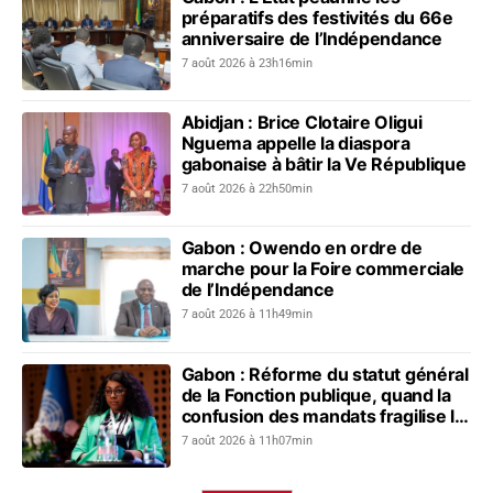
préparatifs des festivités du 66e
anniversaire de l’Indépendance
7 août 2026 à 23h16min
Abidjan : Brice Clotaire Oligui
Nguema appelle la diaspora
gabonaise à bâtir la Ve République
7 août 2026 à 22h50min
Gabon : Owendo en ordre de
marche pour la Foire commerciale
de l’Indépendance
7 août 2026 à 11h49min
Gabon : Réforme du statut général
de la Fonction publique, quand la
confusion des mandats fragilise le
dialogue social
7 août 2026 à 11h07min