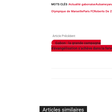
MOTS CLÉS :
Actualité gabonaise
Aubameyan
Olympique de Marseille
Paris FC
Roberto De Z
Article Précédent
Gabon : la grande campagne
d’évangélisation s’achève dans la ferv
Articles similaires