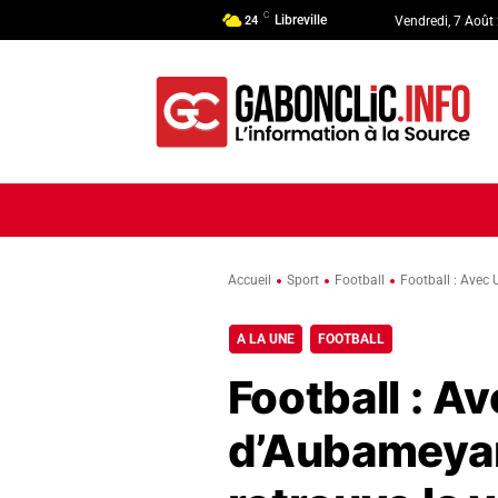
C
Libreville
24
Vendredi, 7 Août
ACCUEIL
ACTUALITÉ
POLI
Accueil
Sport
Football
Football : Avec
A LA UNE
FOOTBALL
Football : A
d’Aubameyan