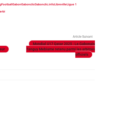
g
Football
Gabon
Gabonclic
Gabonclic.info
Libreville
Ligue 1
erbi
Article Suivant
Mondial U17 Qatar 2025 : Le Gabonais
eur
Tanguy Mebiame retenu parmi les arbitres
officiels