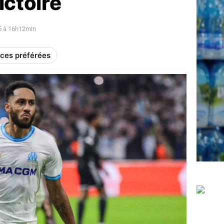
victoire
5 à 16h12min
rces préférées