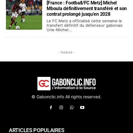
[France : Football/FC Metz] Michel
Mboula définitivement transféré et son
contrat prolongé jusqu’en 2028
Le FC Metz a officialisé cette semaine le
transfert définitif du défenseur gabonais
Urie-Michel...
- Publicité -
© Gabonclic.info All rights reserved.
ARTICLES POPULAIRES